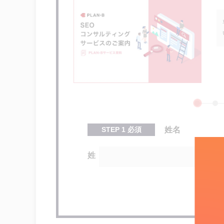
回遊率
CVR
アクセス解析に必要な準備事項
STEP 01 ： 自社サイトの目的を
STEP 02 ： 具体的な目標を設定す
アクセス解析データの分析ポイン
1.アクセスの有無やコンバージョ
2.一定期間のデータを比較する
STEP
1
必須
姓名
3.コンテンツの改善に活用する
姓
アクセス解析のSEOへの活用例
流入経路別のコンバージョン率から
対策キーワードからの流入を確かめ
離脱率から改善が必要なページを見
オススメのアクセス解析ツール5