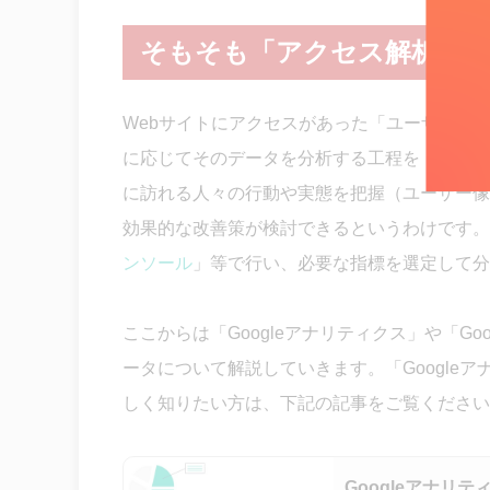
1.Googleアナリティクス／Google
そもそも「アクセス解析」
2.Googleサーチコンソール／Googl
3.シミラーウェブ／SimilarWeb
Webサイトにアクセスがあった「ユーザー数
4.アクセス解析研究所／qualitte
に応じてそのデータを分析する工程を「アクセ
5.SEARCH WRITE／PLAN-B
に訪れる人々の行動や実態を把握（ユーザー像
まとめ：アクセス解析ツールを実
効果的な改善策が検討できるというわけです。デ
ンソール
」等で行い、必要な指標を選定して分
ここからは「Googleアナリティクス」や「G
ータについて解説していきます。「Googleア
しく知りたい方は、下記の記事をご覧ください
Googleアナリ