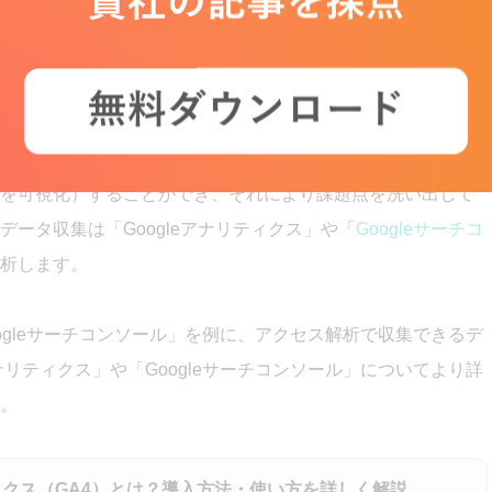
とは？
e
」「属性」「行動」等をデータログとして保存し、目的や状況
ス解析」と言います。アクセス解析を行うことでWebサイト
を可視化）することができ、それにより課題点を洗い出して
施して自サイトの状況を把握しよう
ータ収集は「Googleアナリティクス」や「
Googleサーチコ
析します。
oogleサーチコンソール」を例に、アクセス解析で収集できるデ
ナリティクス」や「Googleサーチコンソール」についてより詳
。
ティクス（GA4）とは？導入方法・使い方を詳しく解説