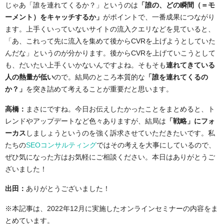
じゃあ「誰を連れてくるか？」というのは
「誰の、どの瞬間（＝モ
ーメント）をキャッチするか」
がポイントで、一番成果につながり
ます。上手くいっていないサイトの流入クエリなどを見ていると、
「あ、これって先に流入を集めて後からCVRを上げようとしていた
んだな」というのが分かります。後からCVRを上げていこうとして
も、だいたい上手くいかないんですよね。そもそも
連れてきている
人の熱量が低い
ので。結局のところ本質的な
「誰を連れてくるの
か？」
を突き詰めて考えることが重要だと思います。
高橋：
まさにですね。今日お伝えしたかったことをまとめると、ト
レンドやアップデートなど色々ありますが、結局は
「戦略」にフォ
ーカス
しましょうというのを強く訴求させていただきたいです。私
たちの
SEOコンサルティング
ではその考えを大事にしているので、
ぜひ気になった方はお気軽にご相談ください。本日はありがとうご
ざいました！
出田：
ありがとうございました！
※本記事は、2022年12月に実施したオンラインセミナーの内容をま
とめています。