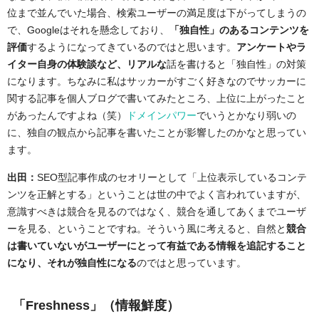
位まで並んでいた場合、検索ユーザーの満足度は下がってしまうの
で、Googleはそれを懸念しており、
「独自性」のあるコンテンツを
評価
するようになってきているのではと思います。
アンケートやラ
イター自身の体験談など、リアルな
話を書けると「独自性」の対策
になります。ちなみに私はサッカーがすごく好きなのでサッカーに
関する記事を個人ブログで書いてみたところ、上位に上がったこと
があったんですよね（笑）
ドメインパワー
でいうとかなり弱いの
に、独自の観点から記事を書いたことが影響したのかなと思ってい
ます。
出田：
SEO型記事作成のセオリーとして「上位表示しているコンテ
ンツを正解とする」ということは世の中でよく言われていますが、
意識すべきは競合を見るのではなく、競合を通してあくまでユーザ
ーを見る、ということですね。そういう風に考えると、自然と
競合
は書いていないがユーザーにとって有益である情報を追記すること
になり、それが独自性になる
のではと思っています。
「Freshness」（情報鮮度）