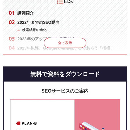
目次
講師紹介
2022年までのSEO動向
検索結果の進化
2023
年のアップデート予想は？
全て表示
2023
年以降、Google
が重要視するであろう「指標」
は？
「U-F-T
」の対策
トレンド関係なく、SEOで最も重要なことは？
無料で資料をダウンロード
SEOサービスのご案内