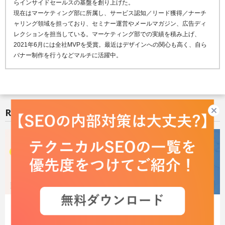
らインサイドセールスの基盤を創り上げた。
現在はマーケティング部に所属し、サービス認知／リード獲得／ナーチ
ャリング領域を担っており、セミナー運営やメールマガジン、広告ディ
レクションを担当している。マーケティング部での実績を積み上げ、
2021年6月には全社MVPを受賞。最近はデザインへの関心も高く、自ら
バナー制作を行うなどマルチに活躍中。
RELATED POSTS
関連する記事はこちら
【2026年版】SEOとは？初心者向け
SEOキーワード選定のやり方・手順
に具体例や事例を紹介
をわかりやすく解説
SEO対策
最終更新日：2026.08.03
SEO対策
最終更新日：2025.07.29