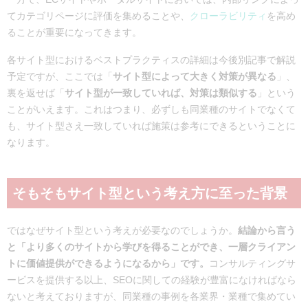
てカテゴリページに評価を集めることや、
クローラビリティ
を高め
ることが重要になってきます。
各サイト型におけるベストプラクティスの詳細は今後別記事で解説
予定ですが、ここでは「
サイト型によって大きく対策が異なる
」、
裏を返せば「
サイト型が一致していれば、対策は類似する
」という
ことがいえます。これはつまり、必ずしも同業種のサイトでなくて
も、サイト型さえ一致していれば施策は参考にできるということに
なります。
そもそもサイト型という考え方に至った背景
ではなぜサイト型という考えが必要なのでしょうか。
結論から言う
と「より多くのサイトから学びを得ることができ、一層クライアン
トに価値提供ができるようになるから」です。
コンサルティングサ
ービスを提供する以上、SEOに関しての経験が豊富になければなら
ないと考えておりますが、同業種の事例を各業界・業種で集めてい