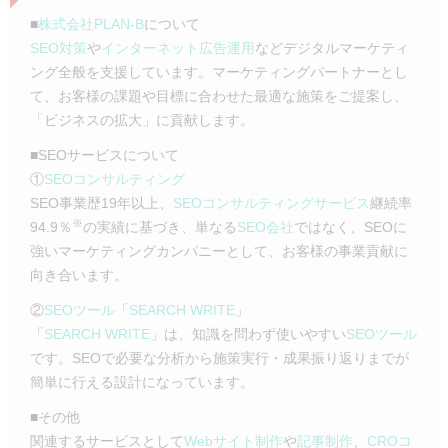
■
株式会社PLAN-B
について
SEO対策
や
インターネット広告運用
などデジタルマーケティ
ング全般を支援しています。マーケティングパートナーとし
て、お客様の課題や目標に合わせた最適な施策をご提案し、
「ビジネスの拡大」に貢献します。
■SEOサービスについて
①
SEOコンサルティング
SEO事業歴19年以上、
SEOコンサルティングサービス
継続率
※
94.9％
の実績に基づき、単なる
SEO会社
ではなく、SEOに
強いマーケティングカンパニーとして、お客様の事業貢献に
向き合います。
②
SEOツール
「
SEARCH WRITE
」
「
SEARCH WRITE
」は、知識を問わず使いやすい
SEOツール
です。SEOで必要な分析から施策実行・成果振り返りまでが
簡単に行える設計になっています。
■その他
関連するサービスとして
Webサイト制作
や
記事制作
、
CROコ