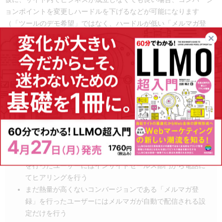
ョンポイントを変更しハードルを下げるなどが可能になります
（「ツールのデモ希望」ではなく、ハードルが低い「メルマガ登
録」を促すなど）。そうなるとサイト内での施策の自由度が変わっ
てきます。
もしコンバージョンポイントの自由度が変わるようになれば、コン
バージョンの種類によって、その後の対応を変えることができま
す。
例えば、BtoBマーケティングではよくある以下のようなケースで
す。
熱量の高いコンバージョンである「サービス資料の請求」
を行ったユーザーにはインサイドセールス部門から電話に
てヒアリングを行う
まだ熱量が高くないコンバージョンである「メルマガ登
録」を行ったユーザーにはメルマガが自動で配信される設
定だけを行う