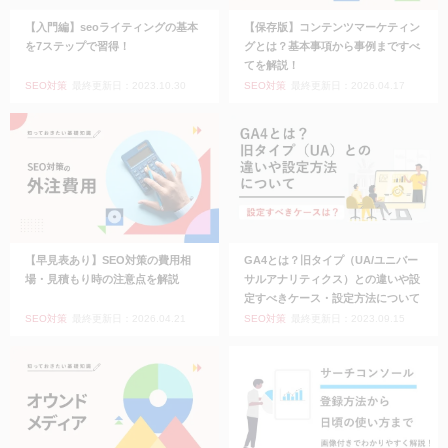
【入門編】seoライティングの基本
【保存版】コンテンツマーケティン
を7ステップで習得！
グとは？基本事項から事例まですべ
てを解説！
SEO対策
最終更新日：2023.10.30
SEO対策
最終更新日：2026.04.17
【早見表あり】SEO対策の費用相
GA4とは？旧タイプ（UA/ユニバー
場・見積もり時の注意点を解説
サルアナリティクス）との違いや設
定すべきケース・設定方法について
SEO対策
最終更新日：2026.04.21
SEO対策
最終更新日：2023.09.15