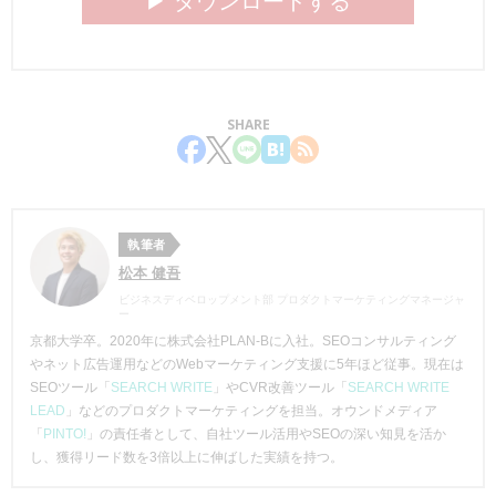
▶︎ ダウンロードする
SHARE
執筆者
松本 健吾
ビジネスディベロップメント部 プロダクトマーケティングマネージャ
ー
京都大学卒。2020年に株式会社PLAN-Bに入社。SEOコンサルティング
やネット広告運用などのWebマーケティング支援に5年ほど従事。現在は
SEOツール「
SEARCH WRITE
」やCVR改善ツール「
SEARCH WRITE
LEAD
」などのプロダクトマーケティングを担当。オウンドメディア
「
PINTO!
」の責任者として、自社ツール活用やSEOの深い知見を活か
し、獲得リード数を3倍以上に伸ばした実績を持つ。