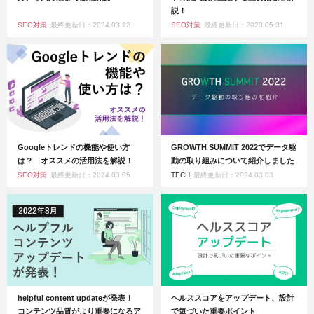
説！
SEO対策
最終更新日：2024.03.12
SEO対策
最終更新日：2023.05.31
Googleトレンドの機能や使い方
GROWTH SUMMIT 2022でデータ駆
は？ オススメの活用法を解説！
動の取り組みについて紹介しました
SEO対策
最終更新日：2024.03.05
TECH
最終更新日：2024.03.03
helpful content updateが発表！
ヘルススコアをアップデート、設計
コンテンツ品質がより重要になるア
で気づいた重要ポイント