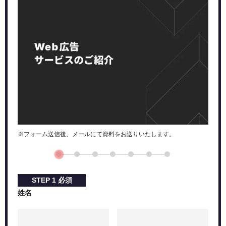
TikTok広告代理店の費用相場
初期費用
運用手数料
クリエイティブ制作費
TikTok広告が運用可能な代理店
株式会社PLAN-Bマーケティングパートナーズ
ソウルドアウト株式会社
株式会社メディックス
株式会社CyberACE（サイバーエース）
アナグラム株式会社
※フォーム送信後、メールにて資料をお送りいたします。
株式会社オーリーズ
株式会社ジャックアンドビーンズ
まとめ
STEP
1
必須
姓名