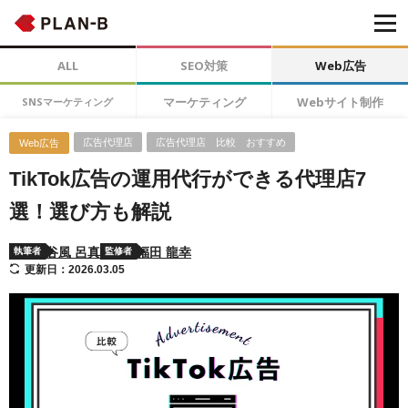
ALL
SEO対策
Web広告
マーケティング
Webサイト制作
SNSマーケティング
広告代理店
広告代理店 比較 おすすめ
Web広告
TikTok広告の運用代行ができる代理店7
選！選び方も解説
谷風 呂真
福田 龍幸
執筆者
監修者
更新日：2026.03.05