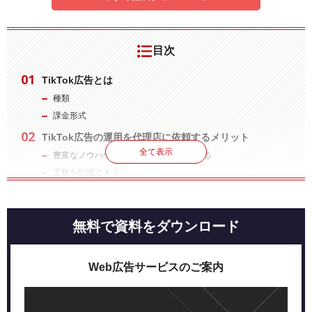
目次
TikTok広告とは
種類
課金形式
TikTok広告の運用を代理店に依頼するメリット
全て表示
豊富なノウハウや情報を運用に活用できる
工数を削減できる
TikTok広告代理店を選ぶ際に確認すべきポイント
チェック体制が整っているか
無料で資料をダウンロード
担当者と相性が合うか
レポートの内容や頻度は適切か
実績は十分にあるか
Web広告サービスのご案内
評価は高いか
どのような施策を行っているか