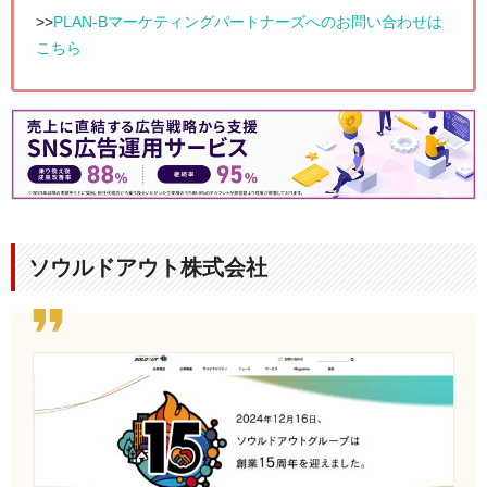
CIRCLES with 島津山 3階
>>
PLAN-Bマーケティングパートナーズへのお問い合わせは
こちら
事業内容
デジタルマーケティング事業
–
SEOコンサルティング
–
コンテンツライティング
–
広告・プロモーション支援
–
コンテンツマーケティング支援
–
Webサイト制作
–
インフルエンサーマーケティング支援
マーケティ
ングDX事業
–
SEARCH WRITE
–
Cast Me!
ASP事業メディア事業
ソウルドアウト株式会社
電話番号
PLAN-B：
大阪本社：06-6578-5558
、
東京本社：0
3-3446-7577
PLAN-Bマーケティングパートナーズ：
大阪本社：
06-6535-3344
、
東京本社：03-3446-7701
コーポレー
PLAN-B：
https://www.plan-b.co.jp/
トサイトUR
PLAN-Bマーケティングパートナーズ：
https://www.
L
pbmp.co.jp/
事例・実績
事例ページ