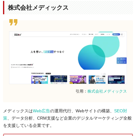
株式会社メディックス
会社名
ソウルドアウト株式会社
本社所在地
〒112-0004
東京都文京区後楽1-4-14 後楽森ビル19
F
事業内容
ネットビジネス支援
電話番号
非公開
コーポレートサイトUR
https://www.sold-out.co.jp/
L
事例・実績
要問い合わせ
引用：
株式会社メディックス
メディックスは
Web広告
の運用代行、Webサイトの構築、
SEO対
策
、データ分析、CRM支援など企業のデジタルマーケティング全般
を支援している企業です。​