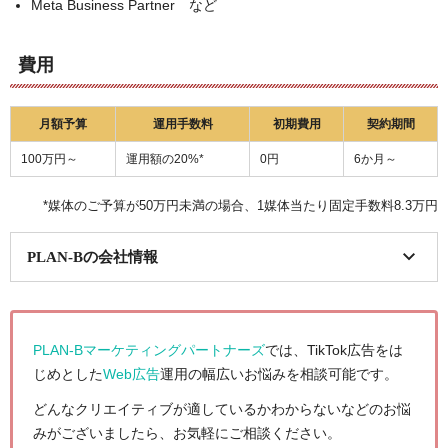
Meta Business Partner など
費用
月額予算
運用手数料
初期費用
契約期間
100万円～
運用額の20%*
0円
6か月～
*媒体のご予算が50万円未満の場合、1媒体当たり固定手数料8.3万円
PLAN-Bの会社情報
項目
詳細
PLAN-Bマーケティングパートナーズ
では、TikTok広告をは
会社名
株式会社PLAN-B
株式会社PLAN-Bマーケティングパートナーズ
じめとした
Web広告
運用の幅広いお悩みを相談可能です。
本社所在地
大阪本社: 〒550-0013 大阪市西区新町1-28-3 四ツ
どんなクリエイティブが適しているかわからないなどのお悩
橋グランスクエア 6階
みがございましたら、お気軽にご相談ください。
東京本社: 〒141-0022 東京都品川区東五反田2-5-9