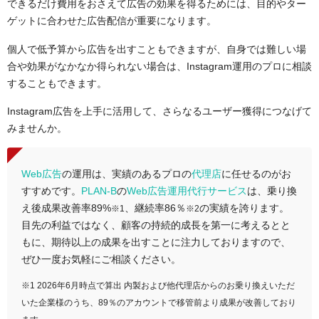
できるだけ費用をおさえて広告の効果を得るためには、目的やター
ゲットに合わせた広告配信が重要になります。
個人で低予算から広告を出すこともできますが、自身では難しい場
合や効果がなかなか得られない場合は、Instagram運用のプロに相談
することもできます。
Instagram広告を上手に活用して、さらなるユーザー獲得につなげて
みませんか。
Web広告
の運用は、実績のあるプロの
代理店
に任せるのがお
すすめです。
PLAN-B
の
Web広告運用代行サービス
は、乗り換
え後成果改善率89%
、継続率86％
の実績を誇ります。
※1
※2
目先の利益ではなく、顧客の持続的成長を第一に考えるとと
もに、期待以上の成果を出すことに注力しておりますので、
ぜひ一度お気軽にご相談ください。
※1 2026年6月時点で算出 内製および他代理店からのお乗り換えいただ
いた企業様のうち、89％のアカウントで移管前より成果が改善しており