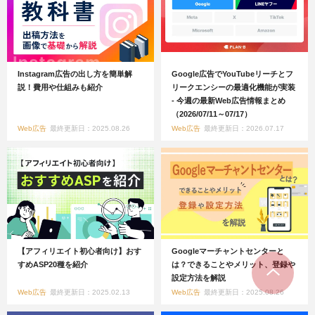
Instagram広告の出し方を簡単解
Google広告でYouTubeリーチとフ
説！費用や仕組みも紹介
リークエンシーの最適化機能が実装
- 今週の最新Web広告情報まとめ
（2026/07/11～07/17）
Web広告
最終更新日：2025.08.26
Web広告
最終更新日：2026.07.17
【アフィリエイト初心者向け】おす
Googleマーチャントセンターと
すめASP20種を紹介
は？できることやメリット、登録や
設定方法を解説
Web広告
最終更新日：2025.02.13
Web広告
最終更新日：2025.08.26