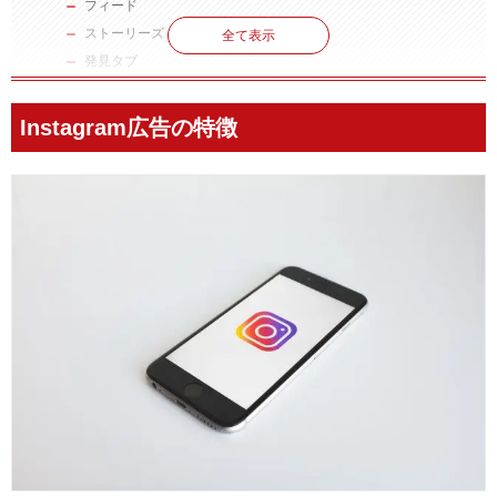
フィード
ストーリーズ
全て表示
発見タブ
リール
自動最適化で高精度の運用
Instagram広告の特徴
Instagram広告の種類
画像広告
動画広告
カルーセル広告
ストーリーズ広告
コレクション広告
発見タブ広告
リール広告
Instagram広告の4つの課金形態
【CPM】表示課金
【CPC】クリック課金
【CPV】動画再生課金
【CPI】インストール課金