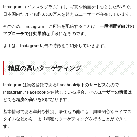
Instagram（インスタグラム）は、写真や動画を中心としたSNSで、
Instagram広告の費用目安
日本国内だけでも約3,300万人を超えるユーザーが存在しています。
3つの視点から見るInstagram広告の費用相場
そのため、Instagram上に広告を配信することは、
自社で行う場合
一般消費者向けの
アプローチでは効果的
な手段になるのです。
広告代理店に依頼する場合
その他にも
まずは、Instagram広告の特徴をご紹介していきます。
Instagram広告の費用対効果を上げるポイント
明確なターゲット設定
効果測定とPDCAサイクルの意識
精度の高いターゲティング
まとめ：Instagram広告を活用してユーザーを獲得しよ
う
Instagramは実名登録であるFacebook傘下のサービスなので、
InstagramとFacebookを連携している場合、その
ユーザーの情報は
とても精度の高いもの
になります。
基本情報である年齢や性別、居住地の他にも、興味関心やライフス
タイルなどから、より精密なターゲティングを行うことができま
す。