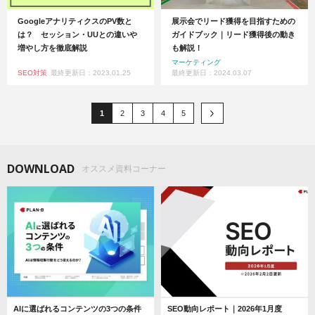
GoogleアナリティクスのPV数と
展示会でリード獲得を目指すための
は？ セッション・UUとの違いや
ガイドブック｜リード獲得後の動き
増やし方を徹底解説
も解説！
マーケティング
SEO対策
最終更新日：2023.01.25
最終更新日：2024.03.07
1
2
3
4
5
DOWNLOAD
オススメ資料コーナー
AIに選ばれるコンテンツの3つの条件
SEO動向レポート｜2026年1月度