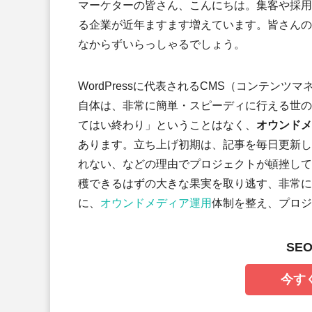
マーケターの皆さん、こんにちは。集客や採用
る企業が近年ますます増えています。皆さんの
なからずいらっしゃるでしょう
。
WordPress
に代表されるCMS（コンテンツマ
自体は、非常に簡単・スピーディに行える世の
てはい終わり」ということはなく、
オウンドメ
あります。立ち上げ初期は、記事を毎日更新し
れない、などの理由でプロジェクトが頓挫して
穫できるはずの大きな果実を取り逃す、非常に
に、
オウンドメディア運用
体制を整え、プロジ
SE
今す