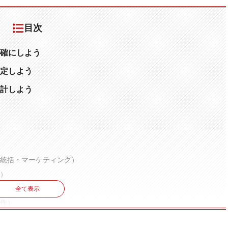
目次
確にしよう
設定しよう
設計しよう
体統括・マーケティング）
集）
全て表示
制作）