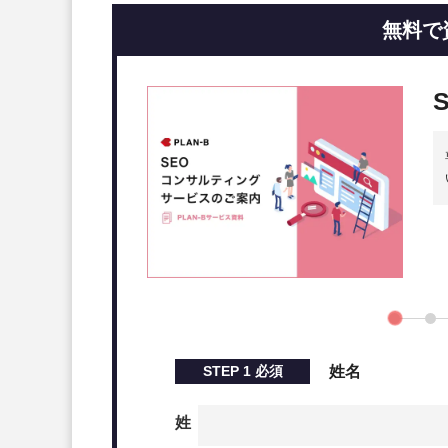
無料で
STEP
1
必須
姓名
姓