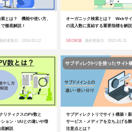
検索とは？ 機能や使い方、
オーガニック検索とは？ Webサ
まで徹底解説！
の流入数に直結する重要指標を解説
最終更新日：2024.03.12
SEO対策
最終更新日：2023.05.31
eアナリティクスのPV数と
サブディレクトリでサイト構築！新
ッション・UUとの違いや増
サービス・メディアを立ち上げる際
徹底解説
注意点とは？