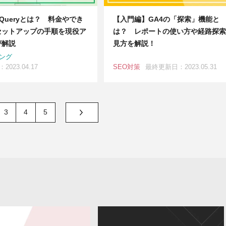
gQueryとは？ 料金やでき
【入門編】GA4の「探索」機能と
セットアップの手順を現役ア
は？ レポートの使い方や経路探索
が解説
見方を解説！
ング
023.04.17
SEO対策
最終更新日：2023.05.31
3
4
5