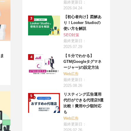
最終更新日：
2026.04.24
【初心者向け】図解あ
り！Looker Studioの
使い方を解説
SEO対策
最終更新日：
2025.07.29
ま
【５分でわかる】
GTM(Googleタグマネ
ージャー)の設定方法
Web広告
最終更新日：
2025.08.26
リスティング広告運用
代行ができる代理店9選
比較！費用や少額対応
も
Web広告
最終更新日：
2026.02.26