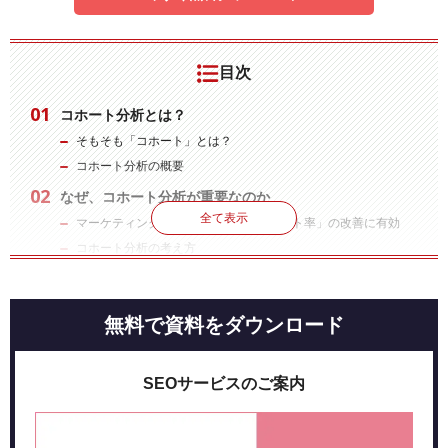
目次
コホート分析とは？
そもそも「コホート」とは？
コホート分析の概要
なぜ、コホート分析が重要なのか
全て表示
マーケティングにおいて重要な「リピート率」の改善に有効
コホート分析の考え方
Googleアナリティクスの「コホート分析」のレポート作
成方法
無料で資料をダウンロード
Googleアナリティクスを用いた「コホート分析」のレポートの
見方
コホート分析を行う際のポイント
SEOサービスのご案内
コホート分析の結果を活かす方法
離脱防止に取り組む