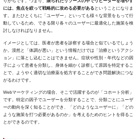
りがちです。つまり、
限られたリソースの中でリピーターを増やす
には、焦点を絞って戦略的に攻める必要がある
ということになりま
す。またひとくちに「ユーザー」といっても様々な背景をもって行
動しているため、できる限り各々のユーザーに最適化した施策を検
討しなければなりません。
イメージとしては、医者が患者を診察する場合と似ているでしょう
か。漠然と「体調が悪い」という情報だけでは「治療というアクシ
ョン」に落とし込むことはできません。症状や性別・年代などの因
子によって患者を分類し、身体を細かく診察して原因を特定するこ
とで、ようやく適切な治療薬を処方することができ問題解決につな
がるわけです。
Webマーケティングの場合、そこで活躍するのが「コホート分析」
です。特定の因子でユーザーを分類することで、分類ごとにユーザ
ーの動向を深く知ることができ、「どのようなユーザーに」「どの
ような施策を打つ必要があるのか」を考えるためのヒントを得るこ
とができるのです。