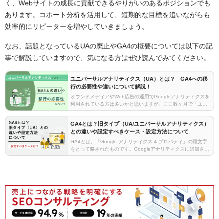
く、Webサイトの成長に貢献できるやりがいのあるポジションでも
あります。コホート分析を活用して、短期的な目標を追いながらも
効率的にリピーターを増やしていきましょう。
なお、話題となっているUAの廃止やGA4の概要については以下の記
事で解説していますので、気になる方はぜひ読んでみてください。
ユニバーサルアナリティクス（UA）とは？ GA4への移
行の必要性や違いについて解説！
オウンドメディアやWeb広告の運用でGoogleアナリティクスを
利用されている方は多いかと思いますが、ここ数ヶ月で「ユニ
バーサルアナリティクス プロパティ（以下、UA）」「Google
アナリティクス4 プロパティ （以下…
GA4とは？旧タイプ（UA/ユニバーサルアナリティクス）
との違いや設定すべきケース・設定方法について
GA4とは、「Google アナリティクス 4 プロパティ」の頭文字
をとって略されたものです。Googleアナリティクスに追加され
た新しいシステムで、従来のGoogleアナリティクスとは異なる
計測方法となっており、用途も…