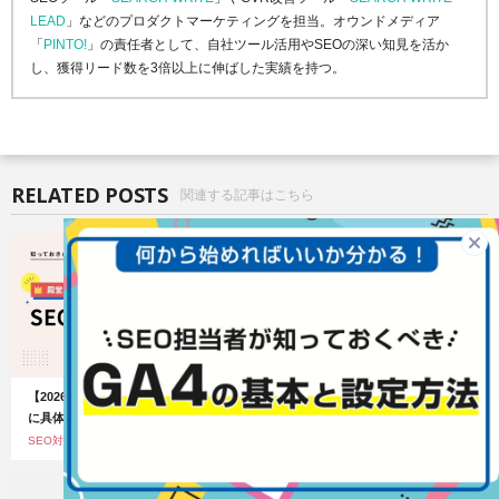
LEAD
」などのプロダクトマーケティングを担当。オウンドメディア
「
PINTO!
」の責任者として、自社ツール活用やSEOの深い知見を活か
し、獲得リード数を3倍以上に伸ばした実績を持つ。
RELATED POSTS
関連する記事はこちら
【2026年版】SEOとは？初心者向け
SEOキーワード選定のやり方・手順
に具体例や事例を紹介
をわかりやすく解説
SEO対策
最終更新日：2026.08.03
SEO対策
最終更新日：2025.07.29