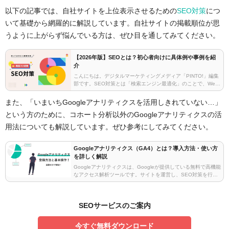
以下の記事では、自社サイトを上位表示させるための
SEO対策
につ
いて基礎から網羅的に解説しています。自社サイトの掲載順位が思
うように上がらず悩んでいる方は、ぜひ目を通してみてください。
【2026年版】SEOとは？初心者向けに具体例や事例を紹
介
こんにちは。デジタルマーケティングメディア「PINTO!」編集
部です。SEO対策とは「検索エンジン最適化」のことで、Web
ページに対する検索エンジンからの評価を上げ、検索結果の上
位に表示させるための施策です。この記事では…
また、「いまいちGoogleアナリティクスを活用しきれていない…」
という方のために、コホート分析以外のGoogleアナリティクスの活
用法についても解説しています。ぜひ参考にしてみてください。
Googleアナリティクス（GA4）とは？導入方法・使い方
を詳しく解説
Googleアナリティクスは、Googleが提供している無料で高機能
なアクセス解析ツールです。サイトを運営し、SEO対策を行う
上では、必ず導入した方が良いといっていいほどのツールで
す。しかし無料ながら多機能で複雑な面もあ…
SEOサービスのご案内
今すぐ無料ダウンロード