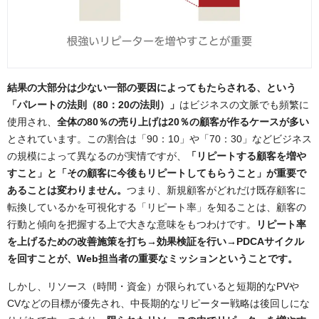
結果の大部分は少ない一部の要因によってもたらされる、という
「パレートの法則（80：20の法則）」
はビジネスの文脈でも頻繁に
使用され、
全体の80％の売り上げは20％の顧客が作るケースが多い
とされています。この割合は「90：10」や「70：30」などビジネス
の規模によって異なるのが実情ですが、
「リピートする顧客を増や
すこと」と「その顧客に今後もリピートしてもらうこと」が重要で
あることは変わりません。
つまり、新規顧客がどれだけ既存顧客に
転換しているかを可視化する「リピート率」を知ることは、顧客の
行動と傾向を把握する上で大きな意味をもつわけです。
リピート率
を上げるための改善施策を打ち→効果検証を行い→PDCAサイクル
を回すことが、Web担当者の重要なミッションということです。
しかし、リソース（時間・資金）が限られていると短期的なPVや
CVなどの目標が優先され、中長期的なリピーター戦略は後回しにな