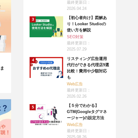
最終更新日：
2026.04.24
【初心者向け】図解あ
り！Looker Studioの
使い方を解説
SEO対策
最終更新日：
2025.07.29
リスティング広告運用
代行ができる代理店9選
ま
比較！費用や少額対応
も
Web広告
最終更新日：
2026.02.26
【５分でわかる】
GTM(Googleタグマネ
ージャー)の設定方法
Web広告
最終更新日：
2025.08.26