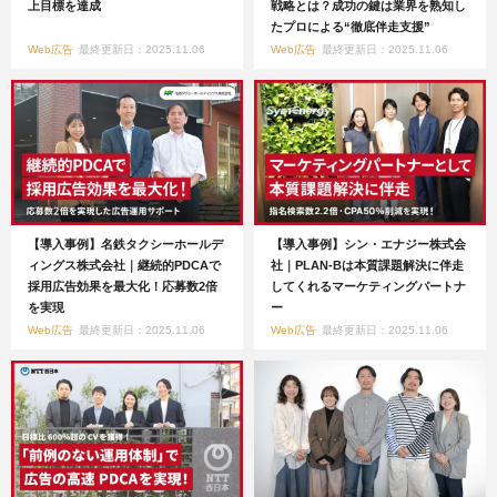
上目標を達成
戦略とは？成功の鍵は業界を熟知し
たプロによる“徹底伴走支援”
Web広告
最終更新日：2025.11.06
Web広告
最終更新日：2025.11.06
【導入事例】名鉄タクシーホールデ
【導入事例】シン・エナジー株式会
ィングス株式会社｜継続的PDCAで
社｜PLAN-Bは本質課題解決に伴走
採用広告効果を最大化！応募数2倍
してくれるマーケティングパートナ
を実現
ー
Web広告
最終更新日：2025.11.06
Web広告
最終更新日：2025.11.06