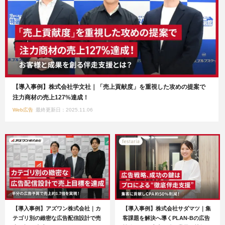
【導入事例】株式会社学文社｜「売上貢献度」を重視した攻めの提案で
注力商材の売上127%達成！
Web広告
最終更新日：2025.11.06
【導入事例】アズワン株式会社｜カ
【導入事例】株式会社サダマツ｜集
テゴリ別の緻密な広告配信設計で売
客課題を解決へ導くPLAN-Bの広告