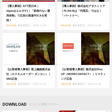
【導入事例】NTT西日本｜
【導入事例】株式会社アダストリア
elgana(エルガナ)｜「前例のない運
｜PLAN-Bは「代理店」ではなく
用体制」で広告の高速PDCAを実
「パートナー」
現！
Web広告
最終更新日：2025.11.06
Web広告
最終更新日：2025.11.26
【お客様導入事例】尾上繊維株式会
【お客様導入事例】株式会社Rise
社（カスタムオーダー ダンカン）｜
UP（MORECONTACT）｜リスティ
SNS広告
ング広告
Web広告
最終更新日：2025.11.06
Web広告
最終更新日：2025.11.06
DOWNLOAD
オススメ資料コーナー