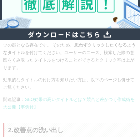
タイトルのリライトを行うべきページは、インプレッションが大き
い中で、検索順位は一定上位に表示されているが、クリック率が振
るわないページです。
つまり、
グラフの右上にあり、かつ円が小さ
いもの
ということになります。
下記の記事でも詳しく解説していますが、タイトルはそのコンテン
ツの顔となる存在です。 そのため、
思わずクリックしたくなるよう
なタイトル
を付けてください。ユーザーのニーズ、検索した際の意
図をくみ取ったタイトルをつけることができるとクリック率は上が
ります。
効果的なタイトルの付け方を知りたい方は、以下のページも併せて
ご覧ください。
関連記事：
SEO効果の高いタイトルとは？競合と差がつく作成術を
大公開【事例付】
2.改善点の洗い出し