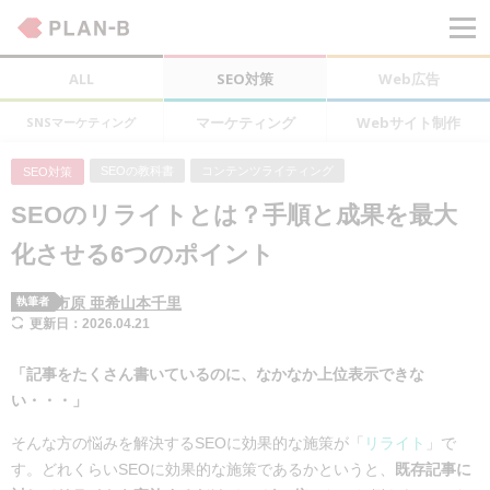
ALL
SEO対策
Web広告
マーケティング
Webサイト制作
SNSマーケティング
SEOの教科書
コンテンツライティング
SEO対策
SEOのリライトとは？手順と成果を最大
化させる6つのポイント
市原 亜希
山本千里
執筆者
更新日：2026.04.21
「記事をたくさん書いているのに、なかなか上位表示できな
い・・・」
そんな方の悩みを解決するSEOに効果的な施策が「
リライト
」で
す。どれくらいSEOに効果的な施策であるかというと、
既存記事に