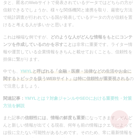
タと、匿名のWebサイトで発表されているデータではどちらの方が
信頼できるでしょうか。様々な関係機関と連携を取り、厳密な方法
で統計調査が行われている国が発表しているデータの方が信頼を置
けると考える人が多いかと思います。
これは極端な例ですが、
どのような人がどんな情報をもとにコンテ
ンツを作成しているのかを示すこと
は非常に重要です。ライター情
報や運営している企業情報をきちんと載せておくことも、信頼性を
担保に繋がります。
中でも、
YMYL
と呼ばれる「金融・医療・法律などの生活やお金に
関するトピックを扱うWEBサイト」は特に信頼性が重要視される
の
で注意しましょう。
関連記事：
YMYLとは？対象ジャンルやSEOにおける重要性・対策
方法を解説
また記事の
信頼性には、情報の鮮度も重要
になってきます。どんど
んと新しい情報が出てくる現在、何年も前の情報はクエリによって
は役に立たない可能性があるためです。そのため、常に最新情報を