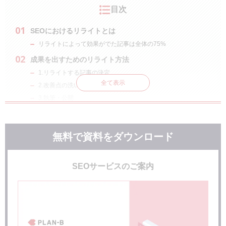
目次
SEOにおけるリライトとは
リライトによって効果がでた記事は全体の75%
成果を出すためのリライト方法
1.リライトする記事の決定
全て表示
2.改善点の洗い出し
3.執筆・公開
上位表示されるコンテンツとは？
1.検索インテントを捉える
無料で資料をダウンロード
2.E-E-A-Tを満たす
3.独自性を出す
SEOサービスのご案内
リライトを最大化させる6つのポイント
1.すでに検索上位のサイトを大幅にリライトしすぎない
2.不要なトピックは削除を検討する
3.記事内容の伝わりやすさを意識する
4.社内体制を整える