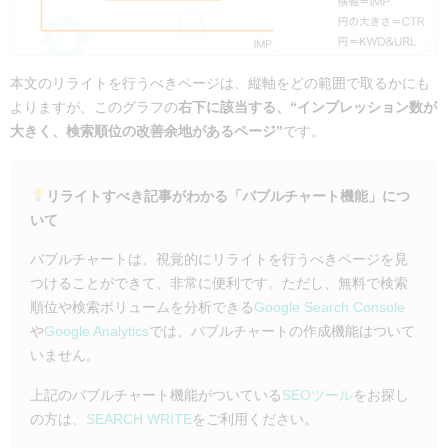
本文のリライトを行うべきページは、縦軸をどの範囲で取るかにも
よりますが、このグラフの
右下に該当する、“インプレッション数が
大きく、検索順位の改善余地があるページ”
です。
リライトすべき
記事がわかる「バブルチャート機能」につ
いて
バブルチャートは、視覚的にリライトを行うべきページを見
つけることができて、非常に便利です。ただし、無料で検索
順位や検索ボリュームを分析できる
Google Search Console
や
Google Analytics
では、バブルチャートの作成機能はついて
いません。
上記のバブルチャート機能がついている
SEOツール
をお探し
の方は、
SEARCH WRITE
をご利用ください。