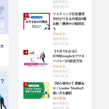
最終更新日：
2026.04.24
リスティング広告運用
代行ができる代理店9選
比較！費用や少額対応
も
Web広告
最終更新日：
2026.02.26
用方
【５分でわかる】
GTM(Googleタグマネ
ージャー)の設定方法
Web広告
最終更新日：
2025.08.26
【初心者向け】図解あ
り！Looker Studioの
使い方を解説
SEO対策
最終更新日：
2025.07.29