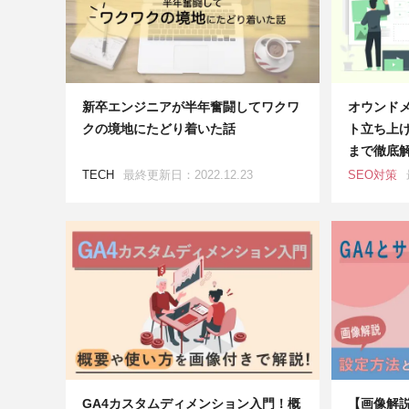
新卒エンジニアが半年奮闘してワクワ
オウンド
クの境地にたどり着いた話
ト立ち上
まで徹底
TECH
最終更新日：2022.12.23
SEO対策
GA4カスタムディメンション入門！概
【画像解説