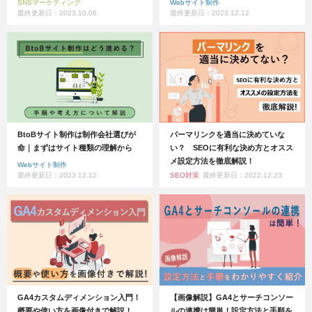
SNSマーケティング
Webサイト制作
最終更新日：2023.10.06
最終更新日：2023.12.12
BtoBサイト制作は制作会社選びが
パーマリンクを適当に決めていな
命｜まずはサイト種類の理解から
い？ SEOに有利な決め方とオスス
メ設定方法を徹底解説！
Webサイト制作
最終更新日：2023.12.12
SEO対策
最終更新日：2022.12.23
GA4カスタムディメンション入門！
【画像解説】GA4とサーチコンソー
概要や使い方を画像付きで解説！
ルの連携は簡単！設定方法と手順を