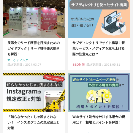
展示会でリード獲得を目指すための
サブディレクトリでサイト構築！新
ガイドブック｜リード獲得後の動き
規サービス・メディアを立ち上げる
も解説！
際の注意点とは？
マーケティング
最終更新日：2024.03.07
SEO対策
最終更新日：2023.05.31
「知らなかった」じゃ済まされな
Webサイト制作を外注する場合の費
い！ インスタグラムの規定改正と
用は？ 相場とポイントを解説！
対策