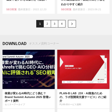
わかりやすく紹介
SEO対策
最終更新日：2022.12.23
SEO対策
最終更新日：2023.09.21
1
2
3
4
DOWNLOAD
オススメ資料コーナー
検索が変わるAI時代にどう挑む？
PLAN-B LAB（DX・AI推進のため
Brand Summit Autumn 2025 登壇レ
の、ラボ型開発支援サービス）のご紹
ポート資料
介
セミナーアーカイブ
PLAN-Bサービス資料