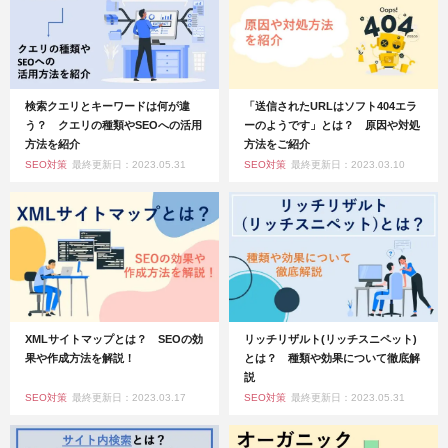
検索クエリとキーワードは何が違
「送信されたURLはソフト404エラ
う？ クエリの種類やSEOへの活用
ーのようです」とは？ 原因や対処
方法を紹介
方法をご紹介
SEO対策
最終更新日：2023.05.31
SEO対策
最終更新日：2023.03.10
XMLサイトマップとは？ SEOの効
リッチリザルト(リッチスニペット)
果や作成方法を解説！
とは？ 種類や効果について徹底解
説
SEO対策
最終更新日：2023.03.17
SEO対策
最終更新日：2023.05.31