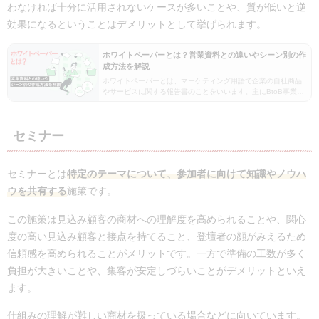
わなければ十分に活用されないケースが多いことや、質が低いと逆
効果になるということはデメリットとして挙げられます。
ホワイトペーパーとは？営業資料との違いやシーン別の作
成方法を解説
ホワイトペーパーとは、マーケティング用語で企業の自社商品
やサービスに関する報告書のことをいいます。主にBtoB事業で
のマーケティング手段として効果があり、見込み顧客の獲得に
役立ちます。今回はホワイトペーパーとは何か、その…
セミナー
セミナーとは
特定のテーマについて、参加者に向けて知識やノウハ
ウを共有する
施策です。
この施策は見込み顧客の商材への理解度を高められることや、関心
度の高い見込み顧客と接点を持てること、登壇者の顔がみえるため
信頼感を高められることがメリットです。一方で準備の工数が多く
負担が大きいことや、集客が安定しづらいことがデメリットといえ
ます。
仕組みの理解が難しい商材を扱っている場合などに向いています。