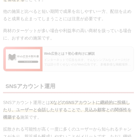
他の施策と比べると短い期間で成果を出しやすい一方、配信を止め
ると成果も止まってしまうことには注意が必要です。
商材のターゲットが多い場合や利益率の高い商材を扱っている場合
に、おすすめの施策です。
Web広告とは？初心者向けに解説
インターネットで広告を出す、そんなシンプルなイメージだけ
では語り尽くせないのがWeb広告です。 多種多様な掲載場所や
形式が存在し、それぞれの特徴を適切に活用することで、ビジ
ネスの成果は劇的に変わります。 では、具体的にど…
SNSアカウント運用
SNSアカウント運用とは
XなどのSNSアカウントに継続的に投稿し
たり、ユーザーと会話したりすることで、見込み顧客との関係性を
構築する
施策です。
拡散される可能性が高く一度に多くのユーザーから知られるチャン
スがあり、親近感を醸成しやすいことがメリットです。ただし継続