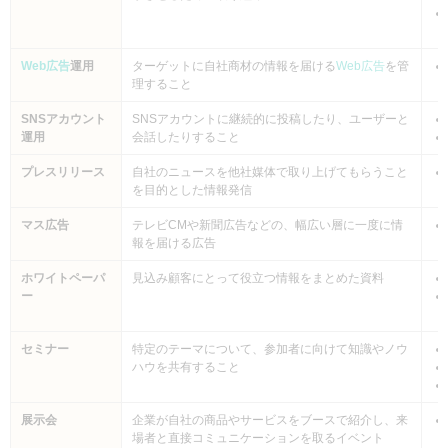
Web広告
運用
ターゲットに自社商材の情報を届ける
Web広告
を管
理すること
SNSアカウント
SNSアカウントに継続的に投稿したり、ユーザーと
運用
会話したりすること
プレスリリース
自社のニュースを他社媒体で取り上げてもらうこと
を目的とした情報発信
マス広告
テレビCMや新聞広告などの、幅広い層に一度に情
報を届ける広告
ホワイトペーパ
見込み顧客にとって役立つ情報をまとめた資料
ー
セミナー
特定のテーマについて、参加者に向けて知識やノウ
ハウを共有すること
展示会
企業が自社の商品やサービスをブースで紹介し、来
場者と直接コミュニケーションを取るイベント