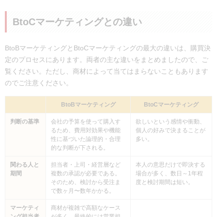
BtoBマーケティングで最初に取り組むべきことは何ですか？
成果が出るまでにどのくらいの期間がかかりますか？
BtoCマーケティングとの違い
MAツールは必ず導入すべきですか？
まとめ
BtoBマーケティングとBtoCマーケティングの最大の違いは、購買決
定のプロセスにあります。両者の主な違いをまとめましたので、ご
覧ください。ただし、商材によって当てはまらないこともあります
のでご注意ください。
BtoBマーケティング
BtoCマーケティング
判断の基準
会社の予算を使って購入す
欲しいという感情や衝動、
るため、費用対効果や機能
個人の好みで決まることが
性に基づいた論理的・合理
多い。
的な判断が下される。
関わる人と
担当者・上司・経営層など
本人の意思だけで即決する
期間
複数の承認が必要である。
場合が多く、数日～1年程
そのため、検討から受注ま
度と検討期間は短い。
で数ヶ月〜数年かかる。
マーケティ
商材が複雑で高額なケース
ング担当者
が多く、最終的には営業担