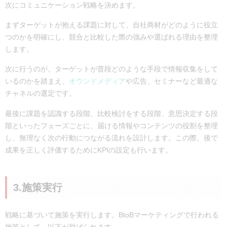
次にコミュニケーション戦略を決めます。
まずターゲットが抱える課題に対して、自社商材がどのように役立
つのかを明確にし、競合と比較した際の強みや選ばれる理由を整理
します。
次に行うのが、ターゲットが普段どのような手段で情報収集をして
いるのかを踏まえ、
オウンドメディア
や広告、セミナーなど最適な
チャネルの選定です。
最後に課題を認識する段階、比較検討をする段階、意思決定する段
階といったフェーズごとに、届ける情報やコンテンツの役割を整理
し、無理なく次の行動につながる流れを設計します。この際、後で
成果を正しく評価するためにKPIの設定も行います。
3.施策実行
戦略に基づいて施策を実行します。BtoBマーケティングで行われる
施策として、以下が挙げられます。