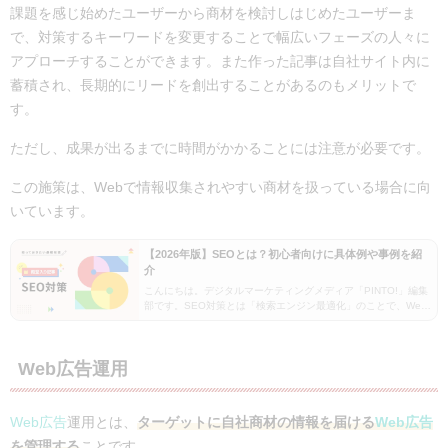
課題を感じ始めたユーザーから商材を検討しはじめたユーザーま
で、対策するキーワードを変更することで幅広いフェーズの人々に
アプローチすることができます。また作った記事は自社サイト内に
蓄積され、長期的にリードを創出することがあるのもメリットで
す。
ただし、成果が出るまでに時間がかかることには注意が必要です。
この施策は、Webで情報収集されやすい商材を扱っている場合に向
いています。
【2026年版】SEOとは？初心者向けに具体例や事例を紹
介
こんにちは。デジタルマーケティングメディア「PINTO!」編集
部です。SEO対策とは「検索エンジン最適化」のことで、Web
ページに対する検索エンジンからの評価を上げ、検索結果の上
位に表示させるための施策です。この記事では…
Web広告運用
Web広告
運用とは、
ターゲットに自社商材の情報を届ける
Web広告
を管理する
ことです。