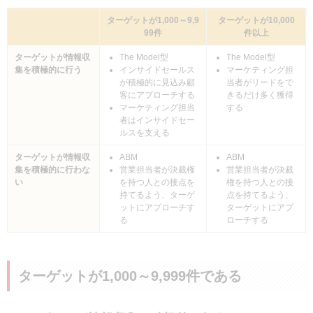
ターゲットが1,000～9,9
ターゲットが10,000
99件
件以上
ターゲットが情報収
The Model型
The Model型
集を積極的に行う
インサイドセールス
マーケティング担
が積極的に見込み顧
当者がリードをで
客にアプローチする
きるだけ多く獲得
マーケティング担当
する
者はインサイドセー
ルスを支える
ターゲットが情報収
ABM
ABM
集を積極的に行わな
営業担当者が決裁権
営業担当者が決裁
い
を持つ人との接点を
権を持つ人との接
持てるよう、ターゲ
点を持てるよう、
ットにアプローチす
ターゲットにアプ
る
ローチする
ターゲットが1,000～9,999件である