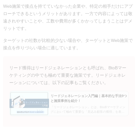
Web施策で接点を持てていなかった企業や、特定の相手だけにアプ
ローチできるというメリットがあります。一方で内容によっては敬
遠されやすいことや、工数や費用が多くかかってしまうことはデメ
リットです。
ターゲットの社数が比較的少ない場合や、ターゲットとWeb施策で
接点を作りづらい場合に適しています。
リード獲得はリードジェネレーションとも呼ばれ、BtoBマー
ケティングの中でも極めて重要な施策です。リードジェネレ
ーションについては、以下の記事もご覧ください。
リードジェネレーション入門編｜基本的な手法9つ
と施策事例を紹介！
「リードジェネレーション」とは、BtoBマーケティン
グにおいて極めて重要な「見込み顧客の獲得」を表す
言葉です。オンラインとオフラインのさまざまな手法
があり、それぞれにメリット・デメリットがありま
す。当記事では、リードジェ…