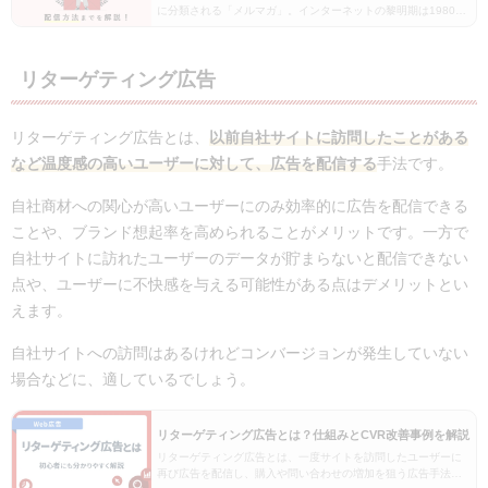
に分類される「メルマガ」。インターネットの黎明期は1980年
代後半～1990年前後であると言われますが、一説によると「E
メール（電子メール）」が初めてマーケティング…
リターゲティング広告
リターゲティング広告とは、
以前自社サイトに訪問したことがある
など温度感の高いユーザーに対して、広告を配信する
手法です。
自社商材への関心が高いユーザーにのみ効率的に広告を配信できる
ことや、ブランド想起率を高められることがメリットです。一方で
自社サイトに訪れたユーザーのデータが貯まらないと配信できない
点や、ユーザーに不快感を与える可能性がある点はデメリットとい
えます。
自社サイトへの訪問はあるけれどコンバージョンが発生していない
場合などに、適しているでしょう。
リターゲティング広告とは？仕組みとCVR改善事例を解説
リターゲティング広告とは、一度サイトを訪問したユーザーに
再び広告を配信し、購入や問い合わせの増加を狙う広告手法で