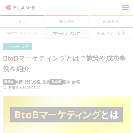
ALL
SEO対策
Web広告
マーケティング
Webサイト制作
SNSマーケティング
マーケティング
BtoBマーケティングとは？施策や成功事
例を紹介
水間 雄紀
谷風 呂真
松本 健吾
執筆者
監修者
更新日：2026.05.08