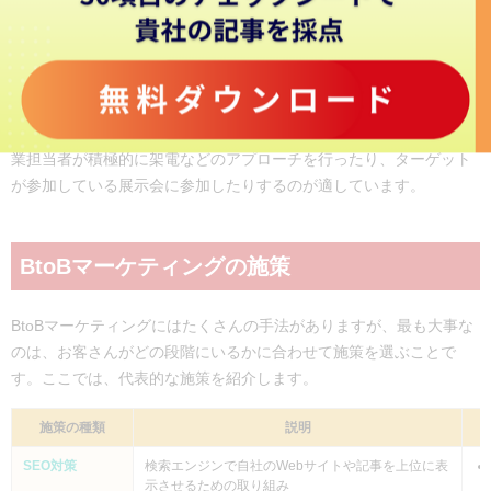
10,000件以上のターゲットがいて、ターゲットが情報収集を積極的
に行わないパターンは、特定領域に強い会社に当てはまることが多
いです。
このパターンでは決裁権を持っている人との接点を持てるよう、営
業担当者が積極的に架電などのアプローチを行ったり、ターゲット
が参加している展示会に参加したりするのが適しています。
BtoBマーケティングの施策
BtoBマーケティングにはたくさんの手法がありますが、最も大事な
のは、お客さんがどの段階にいるかに合わせて施策を選ぶことで
す。ここでは、代表的な施策を紹介します。
施策の種類
説明
SEO対策
検索エンジンで自社のWebサイトや記事を上位に表
示させるための取り組み