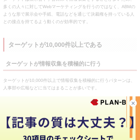
多くの人々に対してWebマーケティングを行うのではなく、ABMの
ような形で展示会や手紙、電話などを通じて決裁権を持っている人
との接点を持てるよう動くのが効率的です。
ターゲットが10,000件以上である
ターゲットが情報収集を積極的に行う
ターゲットが10,000件以上で情報収集を積極的に行うパターンは、
人事部や広報などに当てはまることが多いです。
この場合はThe Model型で、マーケティング部門がリードをできる
だけ多く獲得するのがよいでしょう。獲得したリードに優先度をつ
け、それに従って営業担当者がアプローチを行います。
ターゲットが情報収集を積極的に行わない