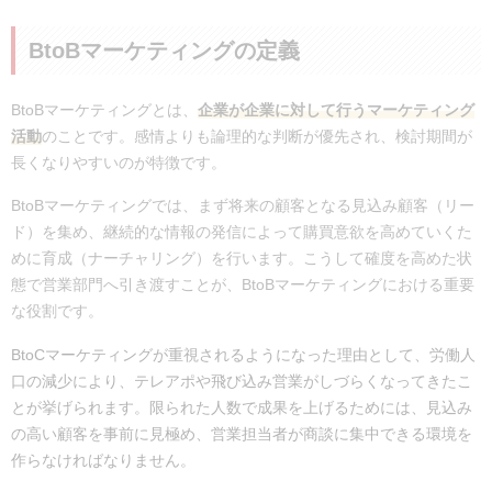
BtoBマーケティングの戦略の立て方
ターゲットが1,000～9,999件である
BtoBマーケティングの定義
ターゲットが10,000件以上である
BtoBマーケティングの施策
BtoBマーケティングとは、
企業が企業に対して行うマーケティング
初期接点を作るための施策
活動
のことです。
感情よりも論理的な判断が優先され、検討期間が
リードを獲得するための施策
長くなりやすいのが特徴です。
リードを育成するための施策
BtoBマーケティングでは、まず将来の顧客となる見込み顧客（リー
BtoBマーケティングで成果を出すためのポイント
ド）を集め、継続的な情報の発信によって購買意欲を高めていくた
目的や戦略を明確にした上で施策を設計していない
めに育成（ナーチャリング）を行います。
こうして確度を高めた状
事業成長に関する指標を把握していない
態で営業部門へ引き渡すことが、BtoBマーケティングにおける重要
事業フェーズに応じてリードの量と質を調整していない
な役割です。
営業と密に連携する
BtoCマーケティングが重視されるようになった理由として、
労働人
BtoBマーケティングの成功事例
口の減少により、
テレアポや飛び込み営業がしづらくなってきたこ
プラットフォームの事例｜マーケティングアプリケーションズ
とが挙げられます。限られた人数で成果を上げるためには、見込み
様
の高い顧客を事前に見極め、営業担当者が商談に集中できる環境を
書店の事例｜三省堂書店様
作らなければなりません。
BtoBマーケティングに関するよくある質問