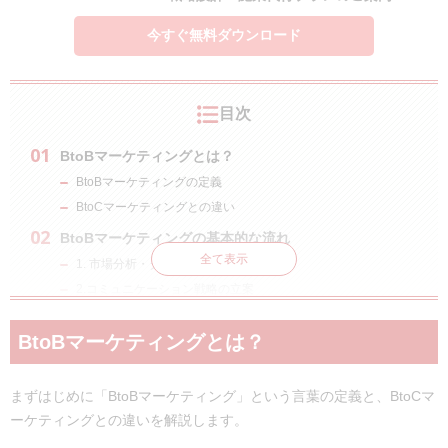
今すぐ無料ダウンロード
目次
BtoBマーケティングとは？
BtoBマーケティングの定義
BtoCマーケティングとの違い
BtoBマーケティングの基本的な流れ
全て表示
1. 市場分析・ターゲット設定
2.コミュニケーション戦略の立案
3.施策実行
BtoBマーケティングとは？
4.効果測定・改善
BtoBマーケティングの代表的なモデル
まずはじめに「BtoBマーケティング」という言葉の定義と、BtoCマ
The Model型
ーケティングとの違いを解説します。
ABM