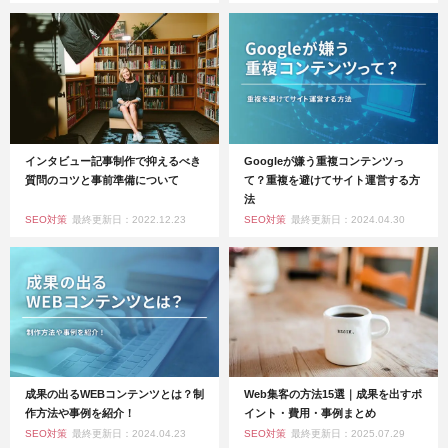
インタビュー記事制作で抑えるべき
Googleが嫌う重複コンテンツっ
質問のコツと事前準備について
て？重複を避けてサイト運営する方
法
SEO対策
最終更新日：2022.12.23
SEO対策
最終更新日：2024.04.30
成果の出るWEBコンテンツとは？制
Web集客の方法15選｜成果を出すポ
作方法や事例を紹介！
イント・費用・事例まとめ
SEO対策
最終更新日：2024.04.23
SEO対策
最終更新日：2025.07.29