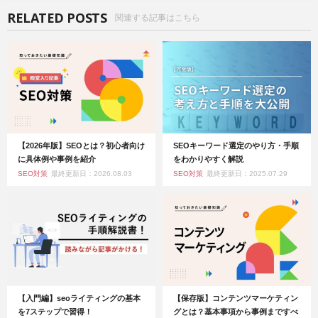
RELATED POSTS
関連する記事はこちら
【2026年版】SEOとは？初心者向け
SEOキーワード選定のやり方・手順
に具体例や事例を紹介
をわかりやすく解説
SEO対策
最終更新日：2026.08.03
SEO対策
最終更新日：2025.07.29
【入門編】seoライティングの基本
【保存版】コンテンツマーケティン
を7ステップで習得！
グとは？基本事項から事例まですべ