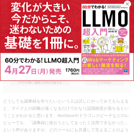
音声入力でしっかり認識させるためには、マイクとの距離が近いこ
とが重要になります。会議は、複数人の声が交差するほか、全員の
真ん中に置くとどうしてもマイクとの距離が遠くなるため、まとも
に認識させることができません。
どうしても議事録を作りたいという人は試しにやってみてもらえる
と、マイクとの距離が遠くなるだけでかなり認識精度が落ちるとい
うことがわかると思います。AmiVoiceやドラゴンスピーチなどのレ
ビューでも、「議事録に使おうとしてまったく活用できなかった」
という声がありますが、どのツールにも共通して言えることのよう