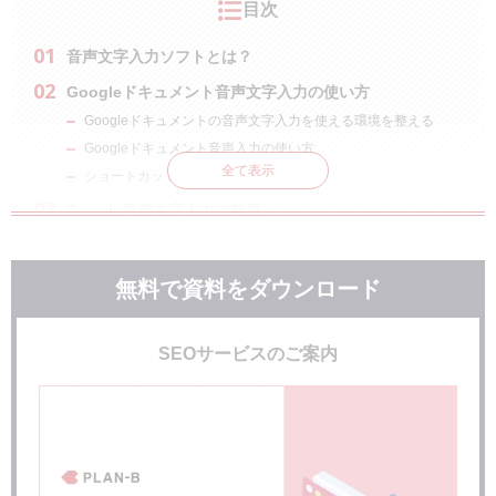
目次
音声文字入力ソフトとは？
Googleドキュメント音声文字入力の使い方
Googleドキュメントの音声文字入力を使える環境を整える
Googleドキュメント音声入力の使い方
全て表示
ショートカットキーの使い方
Google音声文字入力の特徴
良い点
気になる点
無料で資料をダウンロード
音声文字入力ソフト導入のメリット
入力速度
SEOサービスのご案内
疲労軽減
音声入力ソフト使用の際の注意点
音声認識は、マイクとの距離が近いことが必須
自分がよく使う表現などは、あらかじめ音声辞書に登録
見出しなどの大きな流れは、最初にノートに書き出しておく