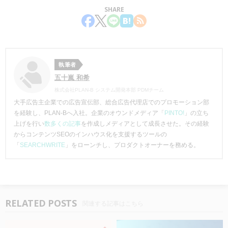
SHARE
執筆者
五十嵐 和希
株式会社PLAN-B システム開発本部 PDMチーム
大手広告主企業での広告宣伝部、総合広告代理店でのプロモーション部
を経験し、PLAN-Bへ入社。企業のオウンドメディア「
PINTO!
」の立ち
上げを行い
数多くの記事
を作成しメディアとして成長させた。その経験
からコンテンツSEOのインハウス化を支援するツールの
「
SEARCHWRITE
」をローンチし、プロダクトオーナーを務める。
RELATED POSTS
関連する記事はこちら