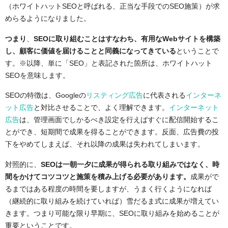
（ホワイトハットSEOと呼ばれる、正当な手段でのSEO施策）が求
めらるようになりました。
つまり
、
SEOに取り組むことはすなわち、有用なWebサイトを構築
し、顧客に価値を届けることと同義になってきている
ということで
す。※以降、単に「SEO」と表記された箇所は、ホワイトハット
SEOを意味します。
SEOの特徴は、Googleの
リスティング広告
に代表される
インターネ
ット広告
と対比させることで、よく理解できます。
インターネット
広告
は、管理画面でしかるべき設定を行えばすぐに配信開始するこ
とができ、短期間で成果を得ることができます。反面、広告費の投
下をやめてしまえば、それ以降の成果は失われてしまいます。
対照的に、
SEOは一朝一夕に成果が得られる取り組みではなく、時
間をかけてコツコツと施策を積み上げる必要があります。
成果がで
るまではある程度の時間を要しますが、うまく行くようになれば
（継続的に取り組みを続けていれば）雪だるま式に成果が増えてい
きます。つまり可能な限り早期に、SEOに取り組みを始めることが
重要ということです。