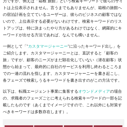
力ですが、例えば「箱根 旅館」という検索キーワードで彼らのサイ
トは上位表示されません。言うまでもありませんが、箱根の旅館へ
の宿泊計画を立てているユーザーは、彼らのビジネスの顧客ではな
いので、上位表示する必要がないわけです。検索キーワードのリス
トアップは、特に決まったやり方があるわけではなく、網羅的にキ
ーワードが出せる方法であれば、なんでも構いません。
一例として「”
カスタマージャーニー
”に沿ったキーワード出し」を
ご紹介します。カスタマージャーニーとは、直訳すると「顧客の
旅」ですが、顧客のニーズがまだ顕在化していない（潜在顧客）状
態から始まって、最終的に自社のサービスを利用し終わるところま
での一連の流れを指します。カスタマージャーニーを書き起こし、
各フェーズで検索しうるキーワードを書き出すのがこの方法です。
以下は、転職エージェント事業に集客する
オウンドメディア
の場合
の、求職者のフェーズごとに考えられる検索キーワードの一部を記
載したものです（あくまでイメージですので、これ以外にも対策す
べきキーワードは多数存在します）。