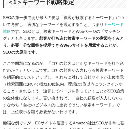
＜1＞キーワード戦略策定
SEOの第一歩であり最大の要は「顧客が検索するキーワード」につ
いて考察し、適切なキーワードを選定すること、つまり
キーワード
戦略
です。SEOとは、検索キーワードとWebページの「マッチン
グ」とも言えます。
顧客が打ち込む検索キーワードの意図をくみと
り、必要十分な回答を提示できるWebサイトを用意することが、
SEOの大原則です。
ここで問題になるのが、「自社の顧客はどんなキーワードを打ち込
むのか？」という点です。自社の顧客が入力しうる検索キーワード
を網羅的にリストアップし、それらに対して自社サイトが上位表示
（検索画面において概ね10位以内、理想は3位以内にランクインす
ること）されるよう、逆算してページを作っていくことがSEO施策
の全体像になります。言い換えれば、「自社の顧客が入力しない」
すなわち「自社のビジネス的に重要ではない検索キーワード」で
は、上位表示を狙う必要がないわけです。
極端な例ですが、ECサイトを運営するAmazon社はSEOが非常に強