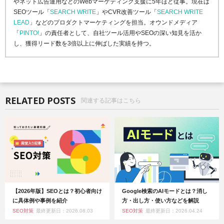
やネット広告運用などのWebマーケティング支援に5年ほど従事。現在は
SEOツール「
SEARCH WRITE
」やCVR改善ツール「
SEARCH WRITE
LEAD
」などのプロダクトマーケティングを担当。オウンドメディア
「
PINTO!
」の責任者として、自社ツール活用やSEOの深い知見を活か
し、獲得リード数を3倍以上に伸ばした実績を持つ。
RELATED POSTS
関連する記事はこちら
【2026年版】SEOとは？初心者向け
Google検索のAIモードとは？消し
に具体例や事例を紹介
方・出し方・使い方などを解説
SEO対策
最終更新日：2026.08.03
SEO対策
最終更新日：2026.04.24