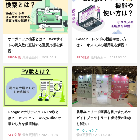
オーガニック検索とは？ Webサイ
Googleトレンドの機能や使い方
トの流入数に直結する重要指標を解
は？ オススメの活用法を解説！
説！
SEO対策
最終更新日：2023.05.31
SEO対策
最終更新日：2024.03.05
GoogleアナリティクスのPV数と
展示会でリード獲得を目指すための
は？ セッション・UUとの違いや
ガイドブック｜リード獲得後の動き
増やし方を徹底解説
も解説！
マーケティング
SEO対策
最終更新日：2023.01.25
最終更新日：2024.03.07