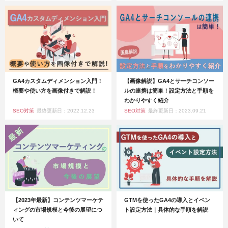
GA4カスタムディメンション入門！
【画像解説】GA4とサーチコンソー
概要や使い方を画像付きで解説！
ルの連携は簡単！設定方法と手順を
わかりやすく紹介
SEO対策
最終更新日：2022.12.23
SEO対策
最終更新日：2023.09.21
【2023年最新】コンテンツマーケテ
GTMを使ったGA4の導入とイベン
ィングの市場規模と今後の展望につ
ト設定方法｜具体的な手順を解説
いて