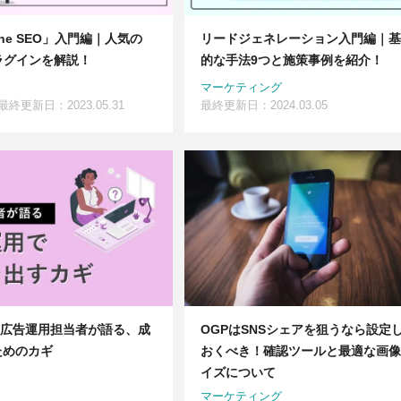
n One SEO」入門編｜人気の
リードジェネレーション入門編｜基
ラグインを解説！
的な手法9つと施策事例を紹介！
マーケティング
最終更新日：2023.05.31
最終更新日：2024.03.05
Bの広告運用担当者が語る、成
OGPはSNSシェアを狙うなら設定
ためのカギ
おくべき！確認ツールと最適な画像
イズについて
マーケティング