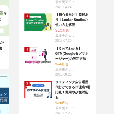
最終更新日：
2026.04.24
【初心者向け】図解あ
り！Looker Studioの
使い方を解説
SEO対策
最終更新日：
2025.07.29
が
法
【５分でわかる】
GTM(Googleタグマネ
ージャー)の設定方法
Web広告
最終更新日：
2025.08.26
リスティング広告運用
代行ができる代理店9選
比較！費用や少額対応
も
Web広告
最終更新日：
2026.02.26