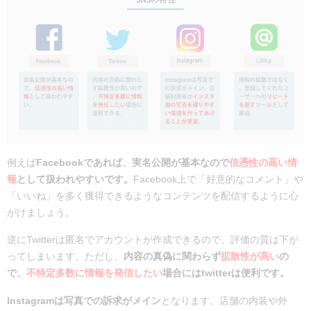
例えば
Facebookであれば、実名公開が基本なので
信憑性の高い情
報
として扱われやすいです。
Facebook上で「好意的なコメント」や
「いいね」を多く獲得できるようなコンテンツを配信するように心
がけましょう。
逆にTwitterは匿名でアカウントが作成できるので、評価の質は下が
ってしまいます。ただし、
内容の真偽に関わらず
拡散性が高い
の
で、
不特定多数に情報を発信したい
場合にはtwitterは便利です。
Instagramは写真での訴求がメイン
となります。店舗の内装や外