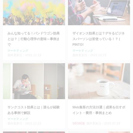
みんな知ってる！バンドワゴン効果
ザイオンス効果とは？デキるビジネ
とは？｜行動心理学の意味～事例ま
スパーソンは皆使っている！？ |
で
PINTO!
マーケティング
マーケティング
最終更新日：2022.12.23
最終更新日：2022.12.23
サンクコスト効果とは｜誰もが経験
Web集客の方法15選｜成果を出すポ
ある事例で解説
イント・費用・事例まとめ
マーケティング
最終更新日：2022.12.23
SEO対策
最終更新日：2025.07.29