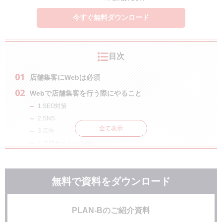
今すぐ無料ダウンロード
目次
店舗集客にWebは必須
Webで店舗集客を行う際にやること
1.SEO対策
2.SNS
全て表示
3.広告
4.専門サイトへの掲載
5.Googleマイビジネス
6.口コミを拡散させる
無料で資料をダウンロード
Webだけでなくオフラインでも費用対効果を考える
1.ビラ配り
2.人が集まる場所にポスターを貼る
PLAN-Bのご紹介資料
3.お店の外にわかりやすい看板を立てる