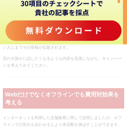
店舗に関する口コミを拡散させるには、その仕組みを知る必要があ
ります。口コミを拡散させるのに適しているのはやはりSNSです。
どのツールを利用したとしても、拡散させるのに一番重要なのは
「コンテンツ」です。Facebookであれば「いいね」、twitterの場合
は「リツイート」される内容でなければなりません。SNS上で話題
になると、テレビなどのメディアに取り上げられ、SNSを利用しな
い人にまでその情報が拡散されます。
思わず誰かに話したくなるような内容を意識しながら、キャンペー
ンを考えてみてください。
Webだけでなくオフラインでも費用対効果を
考える
インターネットを利用した店舗集客に関して説明しましたが、オフ
ラインでの宣伝も合わせるとより来店数を伸ばすことができます。