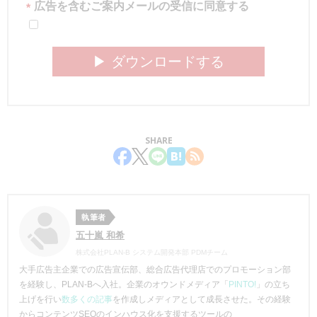
広告を含むご案内メールの受信に同意する
*
▶︎ ダウンロードする
SHARE
執筆者
五十嵐 和希
株式会社PLAN-B システム開発本部 PDMチーム
大手広告主企業での広告宣伝部、総合広告代理店でのプロモーション部
を経験し、PLAN-Bへ入社。企業のオウンドメディア「
PINTO!
」の立ち
上げを行い
数多くの記事
を作成しメディアとして成長させた。その経験
からコンテンツSEOのインハウス化を支援するツールの