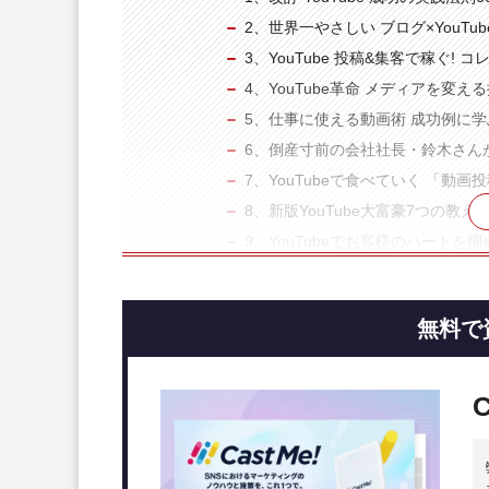
2、世界一やさしい ブログ×YouTu
3、YouTube 投稿&集客で稼ぐ! コレ
4、YouTube革命 メディアを変え
5、仕事に使える動画術 成功例に学
6、倒産寸前の会社社長・鈴木さんが
7、YouTubeで食べていく 「動
8、新版YouTube大富豪7つの教え
9、YouTubeでお客様のハートを
10、YouTube完全マニュアル
YouTuberの影響力の凄さ
無料で
マーケティング的にも今後動画の
まとめ：YouTubeの本を読ん