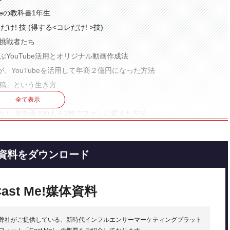
beの教科書1年生
だけ! 技 (得する<コレだけ! >技)
る挑戦者たち
ぶYouTube活用とオリジナル動画作成法
、YouTubeを活用して年商２億円になった方法
画投稿」という生き方
全て表示
掴め！: 初対面100人を3秒でファンに変えた方法
資料をダウンロード
チャネルニーズはもっと増えていく
で動画マーケティングを実践してみよう！
Cast Me!媒体資料
弊社がご提供している、新時代インフルエンサーマーケティングプラット