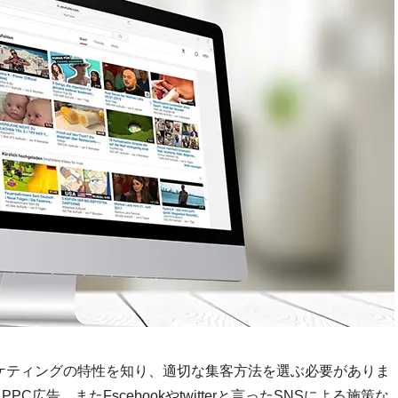
ケティングの特性を知り、適切な集客方法を選ぶ必要がありま
PPC広告、またFscebookやtwitterと言ったSNSによる施策な