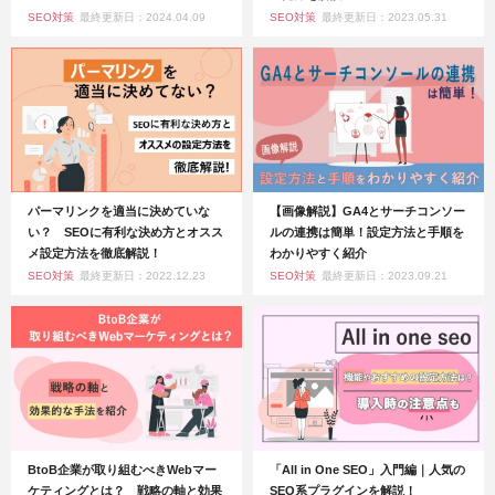
SEO対策
最終更新日：2024.04.09
SEO対策
最終更新日：2023.05.31
パーマリンクを適当に決めていな
【画像解説】GA4とサーチコンソー
い？ SEOに有利な決め方とオスス
ルの連携は簡単！設定方法と手順を
メ設定方法を徹底解説！
わかりやすく紹介
SEO対策
最終更新日：2022.12.23
SEO対策
最終更新日：2023.09.21
BtoB企業が取り組むべきWebマー
「All in One SEO」入門編｜人気の
ケティングとは？ 戦略の軸と効果
SEO系プラグインを解説！