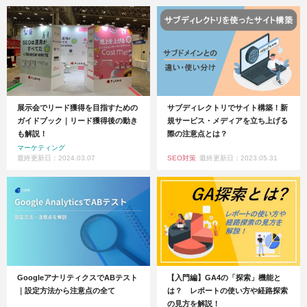
展示会でリード獲得を目指すための
サブディレクトリでサイト構築！新
ガイドブック｜リード獲得後の動き
規サービス・メディアを立ち上げる
も解説！
際の注意点とは？
マーケティング
最終更新日：2024.03.07
SEO対策
最終更新日：2023.05.31
GoogleアナリティクスでABテスト
【入門編】GA4の「探索」機能と
｜設定方法から注意点の全て
は？ レポートの使い方や経路探索
の見方を解説！