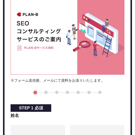
3.ABテストの結果を確認しよう
ABテストでよくある質問
ABテストの効果を検証するのにどのくらいの期間が必要？
ABテストの数値はどう確認すればいい？
まとめ：GoogleアナリティクスのABテストを活用して
成果アップさせよう！
※フォーム送信後、メールにて資料をお送りいたします。
STEP
1
必須
姓名