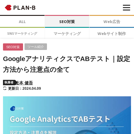
ALL
SEO対策
Web広告
マーケティング
Webサイト制作
SNSマーケティング
ツール紹介
SEO対策
GoogleアナリティクスでABテスト｜設定
方法から注意点の全て
松本 健吾
執筆者
更新日：2024.04.09