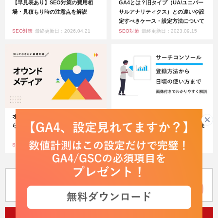
【早見表あり】SEO対策の費用相
GA4とは？旧タイプ（UA/ユニバー
場・見積もり時の注意点を解説
サルアナリティクス）との違いや設
定すべきケース・設定方法について
SEO対策
最終更新日：2026.04.21
SEO対策
最終更新日：2023.09.15
オウンドメディアとは？立ち上げか
【初心者向け】Google Search
ら運用方法まで解説
Consoleの使い方・設定方法を徹底
解説
SEO対策
最終更新日：2024.04.24
SEO対策
最終更新日：2025.07.29
DOWNLOAD
無料資料ダウンロードはこちら