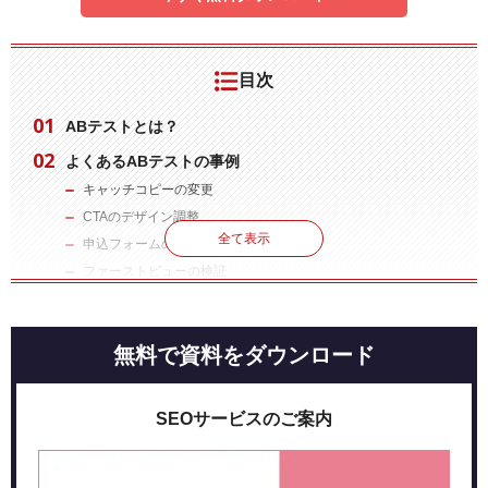
目次
ABテストとは？
よくあるABテストの事例
キャッチコピーの変更
CTAのデザイン調整
全て表示
申込フォームの編集
ファーストビューの検証
GoogleアナリティクスでABテストをやる理由とは？
GoogleアナリティクスでABテストをやるメリット
無料で資料をダウンロード
GoogleアナリティクスでのABテストの注意点
GoogleアナリティクスでのABテストのやり方について
SEOサービスのご案内
1.テスト用のページを用意しよう
2.ABテストの導入設定をしよう