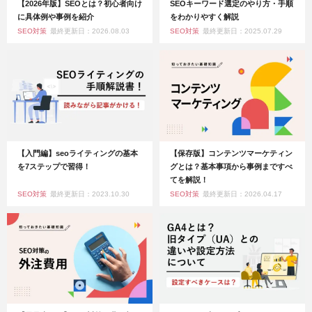
【2026年版】SEOとは？初心者向け
SEOキーワード選定のやり方・手順
に具体例や事例を紹介
をわかりやすく解説
SEO対策
最終更新日：2026.08.03
SEO対策
最終更新日：2025.07.29
【入門編】seoライティングの基本
【保存版】コンテンツマーケティン
を7ステップで習得！
グとは？基本事項から事例まですべ
てを解説！
SEO対策
最終更新日：2023.10.30
SEO対策
最終更新日：2026.04.17