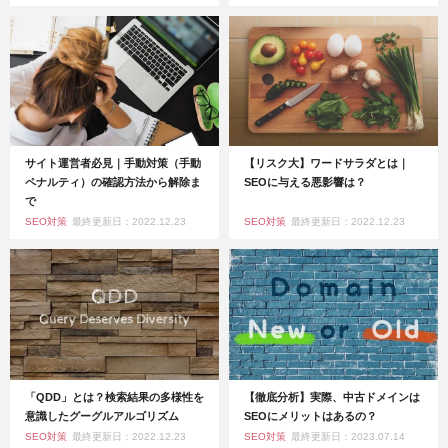
サイト運営者必見｜手動対策（手動
【リスク大】ワードサラダとは｜
ペナルティ）の確認方法から解除ま
SEOに与える悪影響は？
で
SEO対策
最終更新日：2022.12.23
SEO対策
最終更新日：2022.12.23
「QDD」とは？検索結果の多様性を
【徹底分析】実際、中古ドメインは
意識したグーグルアルゴリズム
SEOにメリットはあるの？
SEO対策
最終更新日：2022.12.23
SEO対策
最終更新日：2023.07.14