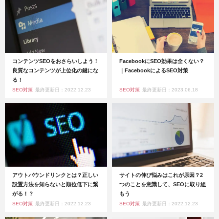
コンテンツSEOをおさらいしよう！
FacebookにSEO効果は全くない？
良質なコンテンツが上位化の鍵にな
｜FacebookによるSEO対策
る！
SEO対策
最終更新日：2022.12.23
SEO対策
最終更新日：2023.06.18
アウトバウンドリンクとは？正しい
サイトの伸び悩みはこれが原因？2
設置方法を知らないと順位低下に繋
つのことを意識して、SEOに取り組
がる！？
もう
SEO対策
最終更新日：2022.12.23
SEO対策
最終更新日：2022.12.23