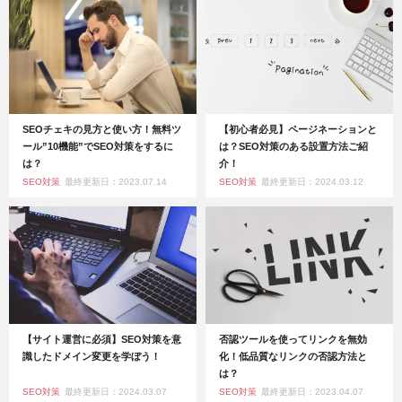
SEOチェキの見方と使い方！無料ツ
【初心者必見】ページネーションと
ール”10機能”でSEO対策をするに
は？SEO対策のある設置方法ご紹
は？
介！
SEO対策
最終更新日：2023.07.14
SEO対策
最終更新日：2024.03.12
【サイト運営に必須】SEO対策を意
否認ツールを使ってリンクを無効
識したドメイン変更を学ぼう！
化！低品質なリンクの否認方法と
は？
SEO対策
最終更新日：2024.03.07
SEO対策
最終更新日：2023.04.07