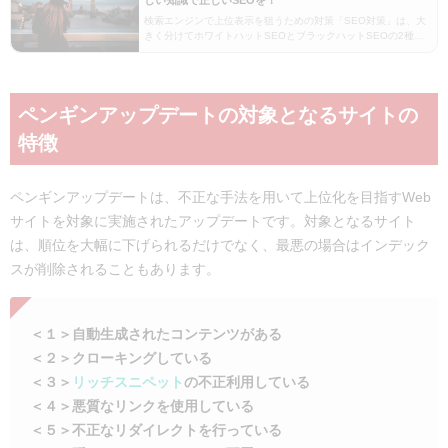
しい知識で正しいSEOを！
検索エンジンで上位表示を狙うための対策「SEO対策」は、大
きく分けてホワイトハットSEOとブラックハットSEOの2種類
にわかれます。かつてブラックハットSEOは、「楽に」「すぐ
に」「上位表示できる」と評判を集めたこともあ…
ペンギンアップデートの対象となるサイトの
特徴
ペンギンアップデートは、不正な手法を用いて上位化を目指すWeb
サイトを対象に実施されたアップデートです。対象となるサイト
は、順位を大幅に下げられるだけでなく、最悪の場合はインデック
スが削除されることもあります。
＜１＞自動生成されたコンテンツがある
＜２＞クローキングしている
＜３＞
リッチスニペット
の不正利用している
＜４＞悪質なリンクを使用している
＜５＞不正なリダイレクトを行っている