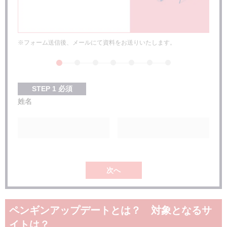
ペンギンアップデートの対象とならないために覚えてお
くべき事
意図的なリンク設置でないとしてもそう判断されるケースがあ
る
※フォーム送信後、メールにて資料をお送りいたします。
対象となりうるリンクの種類
自然なリンクを獲得するためにできること
まとめ：ペンギンアップデートではなく、ユーザーを意
STEP
1
必須
識すれば自然とリンクは集められる
姓名
次へ
ペンギンアップデートとは？ 対象となるサ
イトは？