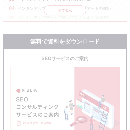
ペンギンアップデートとパンダアップデートの違い
全て表示
ペンギンアップデートで知っておくべき2つのSEO
ホワイトハットSEO
ブラックハットSEO
無料で資料をダウンロード
ペンギンアップデートの対象となるサイトの特徴
＜１＞自動生成されたコンテンツがある
＜２＞クローキングしている
SEOサービスのご案内
＜３＞リッチスニペットの不正利用している
＜４＞悪質なリンクを使用している
＜５＞不正なリダイレクトを行っている
＜６＞隠しテキスト・リンクが配置されている
＜７＞コンテンツに関係のないキーワードが乱立している
ペンギンアップデートの対象とならないために行うべき
こと
ユーザーファーストなサイトを作る
Googleのガイドラインを読み込む