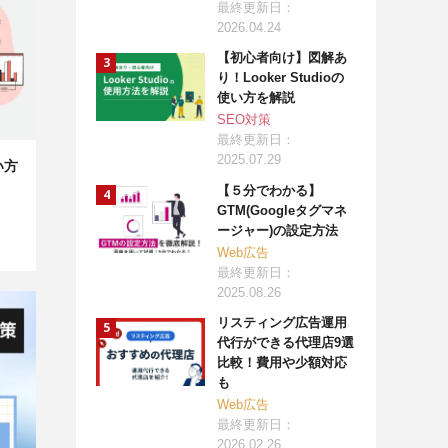
最終更新日：
2026.04.24
【初心者向け】図解あ
り！Looker Studioの
使い方を解説
SEO対策
最終更新日：
2025.07.29
い方
【５分でわかる】
GTM(Googleタグマネ
ージャー)の設定方法
Web広告
最終更新日：
2025.08.26
リスティング広告運用
代行ができる代理店9選
比較！費用や少額対応
も
Web広告
最終更新日：
2026.02.26