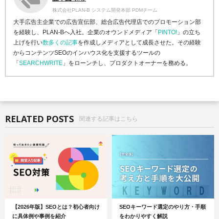
株式会社PLAN-B システム開発本部 PDMチーム
大手広告主企業での広告宣伝部、総合広告代理店でのプロモーション部
を経験し、PLAN-Bへ入社。企業のオウンドメディア「
PINTO!
」の立ち
上げを行い
数多くの記事
を作成しメディアとして成長させた。その経験
からコンテンツSEOのインハウス化を支援するツールの
「
SEARCHWRITE
」をローンチし、プロダクトオーナーを務める。
RELATED POSTS
関連する記事はこちら
【2026年版】SEOとは？初心者向け
SEOキーワード選定のやり方・手順
に具体例や事例を紹介
をわかりやすく解説