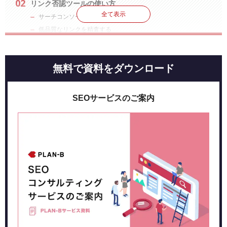
リンク否認ツールの使い方
全て表示
サーチコンソールで被リンクを調べる
低品質なリンクを精査する
否認テキストファイルの作成
否認テキストファイルのアップロード
無料で資料をダウンロード
否認ツールを使う前に
削除できないリンクに否認ツールを使用
SEOサービスのご案内
リンク否認ツールの注意点
リンクの否認には注意が必要
リンク否認の正確なタイミングはわからない
否認ツールのよくある質問
Q. Googleからの否認完了連絡がない
Q. 否認ツールを使ったがサーチコンソールのリンク一覧には表
示されている。なぜ表示されたままなのか？
Q. 最新のペンギンアップデートでスパムリンクは無効化される
ようになったため否認ツールは使わなくても大丈夫？
まとめ