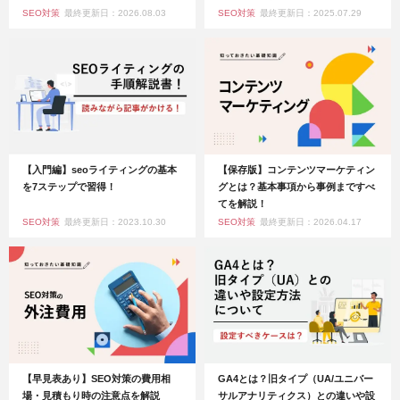
SEO対策
最終更新日：2026.08.03
SEO対策
最終更新日：2025.07.29
【入門編】seoライティングの基本
【保存版】コンテンツマーケティン
を7ステップで習得！
グとは？基本事項から事例まですべ
てを解説！
SEO対策
最終更新日：2023.10.30
SEO対策
最終更新日：2026.04.17
【早見表あり】SEO対策の費用相
GA4とは？旧タイプ（UA/ユニバー
場・見積もり時の注意点を解説
サルアナリティクス）との違いや設