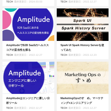
TECH
最終更新日：2024.03.03
TECH
最終更新日：2022.12.27
AmplitudeでB2B SaaSのヘルスス
Spark UI Spark History Serverを使
コアの妥当性を探る
ってみた
TECH
最終更新日：2022.12.27
TECH
最終更新日：2022.12.23
Amplitudeはエンジニアに優しい分
MarketingOpsのすゝめ。マーケテ
析ツール
ィング×エンジニアリング
TECH
最終更新日：2022.12.27
TECH
最終更新日：2022.12.27