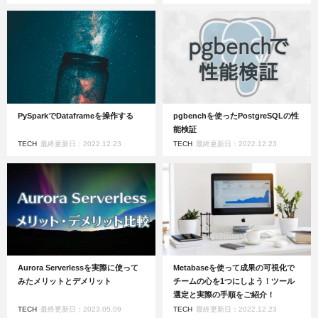
PySparkでDataframeを操作する
pgbenchを使ったPostgreSQLの性
能検証
TECH
最終更新日：2022.12.23
TECH
最終更新日：2022.12.23
Aurora Serverlessを実際に使って
Metabaseを使って成果の可視化で
みたメリットとデメリット
チームの心を1つにしよう！ツール
選定と実際の手順をご紹介！
TECH
最終更新日：2023.05.09
TECH
最終更新日：2022.12.23