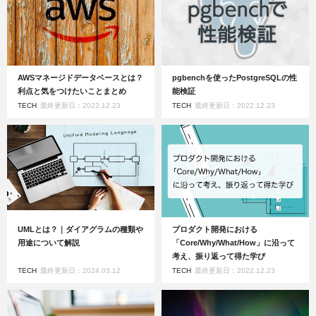
AWSマネージドデータベースとは？
pgbenchを使ったPostgreSQLの性
利点と気をつけたいことまとめ
能検証
TECH
最終更新日：2022.12.23
TECH
最終更新日：2022.12.23
UMLとは？｜ダイアグラムの種類や
プロダクト開発における
用途について解説
「Core/Why/What/How」に沿って
考え、振り返って得た学び
TECH
最終更新日：2024.03.12
TECH
最終更新日：2022.12.23