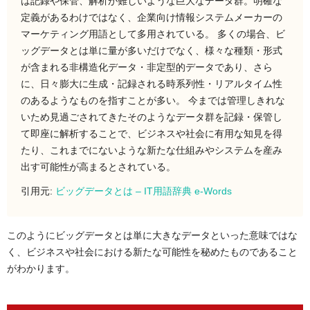
は記録や保管、解析が難しいような巨大なデータ群。明確な
定義があるわけではなく、企業向け情報システムメーカーの
マーケティング用語として多用されている。 多くの場合、ビ
ッグデータとは単に量が多いだけでなく、様々な種類・形式
が含まれる非構造化データ・非定型的データであり、さら
に、日々膨大に生成・記録される時系列性・リアルタイム性
のあるようなものを指すことが多い。 今までは管理しきれな
いため見過ごされてきたそのようなデータ群を記録・保管し
て即座に解析することで、ビジネスや社会に有用な知見を得
たり、これまでにないような新たな仕組みやシステムを産み
出す可能性が高まるとされている。
引用元:
ビッグデータとは – IT用語辞典 e-Words
このようにビッグデータとは単に大きなデータといった意味ではな
く、ビジネスや社会における新たな可能性を秘めたものであること
がわかります。