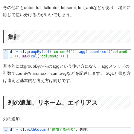
その他にもouter, full, fullouter, leftsemi, left_antiなどがあり、場面に
応じて使い分けるのがいいでしょう。
集計
1
df
=
df
.
groupBy
(
col
(
'column01'
)
)
.
agg
(
count
(
col
(
'column0
1'
)
)
,
max
(
col
(
'column02'
)
)
)
基本的にはgroupByからのaggという使い方になり、aggメソッドの
引数でcountやmin,max、sum,avgなどを記述します。 SQLと書き方
は違えど基本的な考え方は同じです。
列の追加、リネーム、エイリアス
列の追加
1
df
=
df
.
withColumn
(
'追加する列名'
,
処理
)