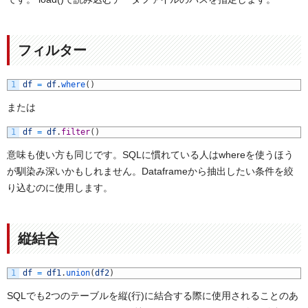
フィルター
1
df
=
df
.
where
(
)
または
1
df
=
df
.
filter
(
)
意味も使い方も同じです。SQLに慣れている人はwhereを使うほう
が馴染み深いかもしれません。Dataframeから抽出したい条件を絞
り込むのに使用します。
縦結合
1
df
=
df1
.
union
(
df2
)
SQLでも2つのテーブルを縦(行)に結合する際に使用されることのあ