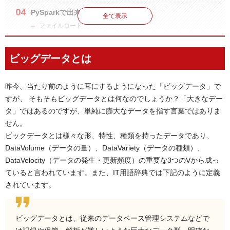
PySparkで出来ること
全て表示
ファイルロード
フィルター
縦結合
ビッグデータとは
横結合
集計
昨今、当たり前のように耳にするようになった「ビッグデータ」で
列の追加、リネーム、エイリアス
すが、 そもそもビッグデータとは何なのでしょうか？「大きなデー
まとめ
タ」ではあるのですが、単純に膨大なデータを指す言葉ではありま
せん。
ビックデータとは様々な形、特性、種類を持ったデータであり、
DataVolume（データの量）、DataVariety（データの種類）、
DataVelocity（データの発生・更新頻度）の重要な3つのVから成っ
ていると言われています。また、IT用語辞典では下記のように定義
されています。
ビッグデータとは、従来のデータベース管理システムなどで