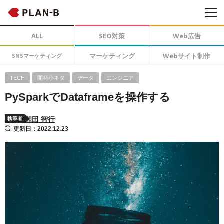
ALL
SEO対策
Web広告
マーケティング
Webサイト制作
SNSマーケティング
TECH
開発小ネタ
データ
エンジニア
PySparkでDataframeを操作する
和田 智行
執筆者
更新日：2022.12.23