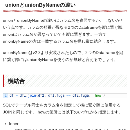
unionとunionByNameの違い
unionとunionByNameの違いはカラム名を参照するか、しないかと
いう点です。カラムの順番が異なる2つのDataframeを縦に繋ぐ際、
unionはカラム名が異なっていても縦に繋ぎます。一方で
unionByNameの方は一致するカラム名を探し縦に結合します。
unionByNameはv2.3より実装されたもので、2つのDataframeを縦
に繋ぐ際にはunionByNameを使うのが無難と言えるでしょう。
横結合
1
df
=
df1
.
join
(
df2
,
df1
.
fuga
==
df2
.
fuga
,
'how'
)
SQLでテーブル同士をカラム名を指定して横に繋ぐ際に使用する
JOINと同じです。 howの箇所には以下のいずれかを指定します。
Inner