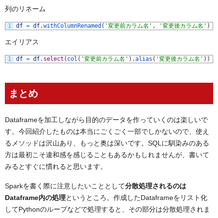
列のリネーム
1
df
=
df
.
withColumnRenamed
(
'変更前カラム名'
,
'変更後カラム名'
)
エイリアス
1
df
=
df
.
select
(
col
(
'変更前カラム名'
)
.
alias
(
'変更後カラム名'
)
)
まとめ
Dataframeを加工しながら目的のデータを作っていくのは楽しいで
す。今回紹介したものは本当にごくごく一部でしかないので、使え
るメソッドは沢山あり、もっと奥は深いです。SQLに馴染みのある
方は最初こそ違和感を感じることもあるかもしれませんが、書いて
みるとすぐに慣れると思います。
Sparkを書く際に注意したいこととして
分散処理されるのは
Dataframe内の処理
というところ。作成したDataframeをリスト化
してPythonのループなどで処理すると、その部分は分散処理されま