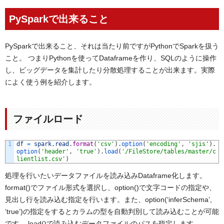
PySparkで出来ること
PySparkで出来ること、それは当たり前ですがPythonでSparkを扱う
こと。 つまりPythonを使ってDataframeを作り、SQLのように操作
し、ビッグデータを集計したり分散処理することが出来ます。実際
によく使う例を紹介します。
ファイルロード
1
df
=
spark
.
read
.
format
(
'csv'
)
.
option
(
'encoding'
,
'sjis'
)
.
option
(
'header'
,
'true'
)
.
load
(
'/FileStore/tables/master/c
lientlist.csv'
)
処理を行いたいデータファイルを読み込みDataframe化します。
format()でファイル形式を選択し、option()で文字コードの指定や、
見出し行を読み込む指定を行います。また、option(‘inferSchema’,
‘true’)の指定をするとカラムの型を自動判別して読み込むことが可能
です。 load()で読み込むデータファイルのパスを指定します。