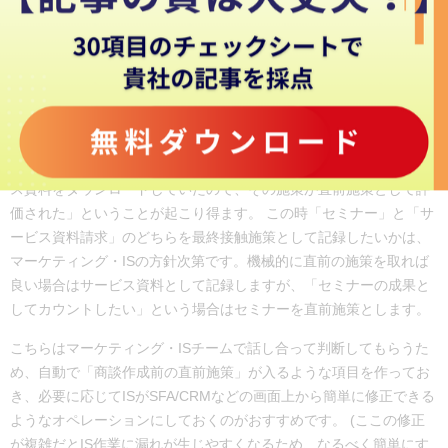
最終接触施策が何であるかは、最終的には商談作成者(ISまたはFS)
が目視で確認するのが最も確実です。 その理由は、リードが商談作
成の直前に複数の施策に参加していたとき、どちらの施策の成果と
して評価するのか？という部分に、人為的な判断が入る余地がある
からです。
例えば「セミナーを開催し、その時のアンケート結果をもとにセミ
ナー参加者に架電した。しかし一部の人はセミナー終了後にサービ
ス資料をダウンロードしていたので、その施策が直前施策として評
価された」ということが起こり得ます。 この時「セミナー」と「サ
ービス資料請求」のどちらを最終接触施策として記録したいかは、
マーケティング・ISの方針次第です。機械的に直前の施策を取れば
良い場合はサービス資料として記録しますが、「セミナーの成果と
してカウントしたい」という場合はセミナーを直前施策とします。
こちらはマーケティング・ISチームで話し合って判断してもらうた
め、自動で「商談作成前の直前施策」が入るような項目を作ってお
き、必要に応じてISがSFA/CRMなどの画面上から簡単に修正できる
ようなオペレーションにしておくのがおすすめです。 (ここの修正
が複雑だとIS作業に漏れが生じやすくなるため、なるべく簡単にす