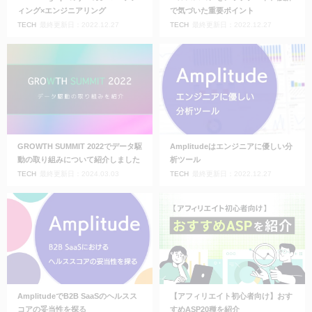
ィング×エンジニアリング
で気づいた重要ポイント
TECH
最終更新日：2022.12.27
TECH
最終更新日：2022.12.27
GROWTH SUMMIT 2022でデータ駆
Amplitudeはエンジニアに優しい分
動の取り組みについて紹介しました
析ツール
TECH
最終更新日：2024.03.03
TECH
最終更新日：2022.12.27
AmplitudeでB2B SaaSのヘルスス
【アフィリエイト初心者向け】おす
コアの妥当性を探る
すめASP20種を紹介