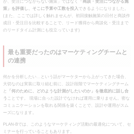
が、受注につながらない施策」ではなく
「商談・受注につながる施
策」を評価し、そこに予算や工数を投入
できるようになりました。
(また、ここでは詳しく触れませんが、初回接触施策の日付と商談作
成日・受注日を比較することで、リード獲得から商談化・受注まで
のリードタイム計測にも役立っています)
最も重要だったのはマーケティングチームと
の連携
何かを分析したい…という話がマーケターから上がってきた場合、
大切なのは実装に取り組む前に、設計段階でマーケティングチーム
と
「何のために、どのような計測がしたいのか」を徹底的に話し合
う
ことです。 現場に合った設計でなければ運用に乗りません。密な
コミュニケーションを取れる関係を築くことで、設計や運用がスム
ーズになります。
PLAN-Bでは、このようなマーケティング活動の最適化について、セ
ミナーを行っていることもあります。