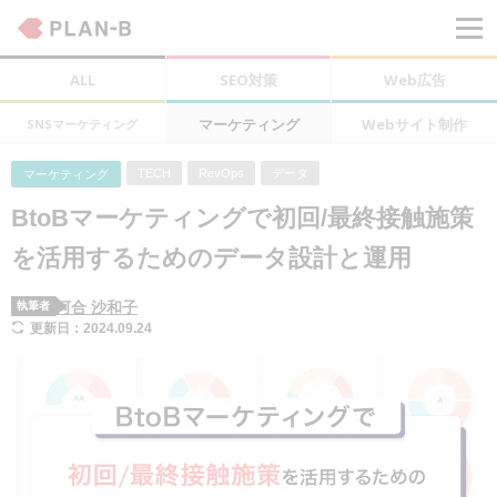
ALL
SEO対策
Web広告
マーケティング
Webサイト制作
SNSマーケティング
TECH
RevOps
データ
マーケティング
BtoBマーケティングで初回/最終接触施策
を活用するためのデータ設計と運用
河合 沙和子
執筆者
更新日：2024.09.24