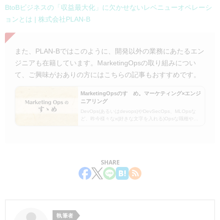
BtoBビジネスの「収益最大化」に欠かせないレベニューオペレーシ
ョンとは | 株式会社PLAN-B
また、PLAN-Bではこのように、開発以外の業務にあたるエン
ジニアも在籍しています。MarketingOpsの取り組みについ
て、ご興味がおありの方にはこちらの記事もおすすめです。
MarketingOpsのすゝめ。マーケティング×エンジ
ニアリング
DevOps(あるいはdevops)やDevSecOps、MLOpsな
ど、昨今様々なx(好きな文字を入れる)Opsな職種や役
割が生まれています。それぞれ解説は省きますが、ざ
っくり言うと、左側(Dev, DevSec, M…
SHARE
執筆者