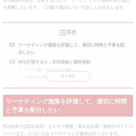
る仕組みを整え、分析することで、マーケティング施策の良し悪し
を判断しています。 この取り組みについて詳しくお伝えします。
目次
マーケティング施策を評価して、適切に時間と予算を配
分したい
何を計測するか：初回接触と最終接触
「リード数」を追うことの罠
全て表示
「初回接触施策」「最終接触施策」の定義
どうやって計測するか：MAとSFA/CRMを組み合わせる
MAツールとSFA/CRMツール
マーケティング施策を評価して、適切に時間
実践編：SFA/CRMで初回接触・最終接触のレポートが出せるよ
と予算を配分したい
うになる
応用編：施策カテゴリ、商材ごとに集計して見られるようにす
る
PLAN-Bでは広告出稿・セミナー開催・展示会出展・無料ホワイトペ
おわりに
ーパーなど、いろいろなマーケティング施策を行っています。