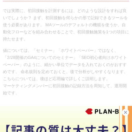
では実際に、初回接触を計測するには、どのような設計をすれば良
いでしょうか？ まず、初回接触を何らかの形で記録できるツールを
使う必要があります。 MAツールのデフォルトの機能を使うか、自
動化フローなどを組み合わせることで、初回接触施策を1つの項目に
持たせます。
値については、「セミナー」「ホワイトペーパー」ではなく、
「2/28開催のGA4についてのセミナー」「SEO初心者向けホワイト
ペーパー」のように、細かい単位でデータを入れておくのがおすす
めです。 命名規則を定めておくと、後で分析がしやすくなります。
こちらについては、後ほど応用編で詳しくご説明します。
マーケティングメンバーに初回接触の記録方法を周知して、運用開
始です。
最終接触：商談作成者が入力できるようなオペレ
ーションを作る