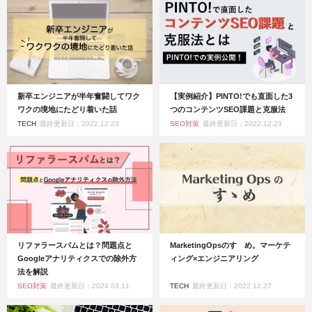
新卒エンジニアが半年奮闘してワク
【実例紹介】PINTO!でも直面した3
ワクの境地にたどり着いた話
つのコンテンツSEO課題と克服法
TECH
最終更新日：2022.12.23
SEO対策
最終更新日：2022.12.23
リファラースパムとは？問題点と
MarketingOpsのすゝめ。マーケテ
Googleアナリティクスでの除外方
ィング×エンジニアリング
法を解説
SEO対策
最終更新日：2024.03.11
TECH
最終更新日：2022.12.27