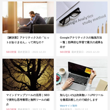
【解決策】アナリティクスの「ヒッ
Googleアナリティクスの勉強方法
トがありません」って何なの？
一覧｜効率的な学習で最大の成果を
出す
SEO対策
最終更新日：2022.12.23
SEO対策
最終更新日：2022.12.23
マインドマップツールの活用｜SEO
知らないのは勿体無い！LPOツール
で便利な思考整理と無料ツールの紹
を徹底比較したので紹介します
介
Webサイト制作
SEO対策
最終更新日：2022.12.23
最終更新日：2023.12.12