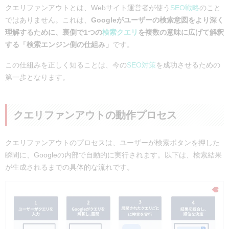
Googleの仕組みに対応するこれからのコンテンツ作成術
クエリファンアウトとは、Webサイト運営者が使う
SEO戦略
のこと
ステップ1.思考の転換：キーワードから「トピック」へ
ではありません。これは、
Googleがユーザーの検索意図をより深く
ステップ2.コンテンツの設計
理解するために、裏側で1つの
検索クエリ
を複数の意味に広げて解釈
する「検索エンジン側の仕組み」
です。
高度な仕組みへの対応は、専門家との連携が近道
まとめ
この仕組みを正しく知ることは、今の
SEO対策
を成功させるための
第一歩となります。
クエリファンアウトの動作プロセス
クエリファンアウトのプロセスは、ユーザーが検索ボタンを押した
瞬間に、Googleの内部で自動的に実行されます。以下は、検索結果
が生成されるまでの具体的な流れです。