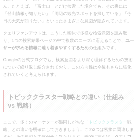
ん。たとえば、「富士山」とだけ検索した場合でも、その裏には
「登山情報が知りたい」「周辺の観光スポットを探している」「今
日の天気が知りたい」といったさまざまな意図が隠されています。
クエリファンアウトは、こうした曖昧で多様な検索意図を読み取
り、1つの検索結果ページの中で複数のニーズに応えることで、
ユー
ザーが求める情報に辿り着きやすくするため
の仕組みです。
Googleの公式ブログでも、検索意図をより深く理解するための技術
について繰り返し紹介されており、この方向性は今後もさらに強化
されていくと考えられます。
トピッククラスター戦略との違い（仕組み
vs 戦略）
ここで、多くのマーケターが混同しがちな「
トピッククラスター
戦
略」との違いを明確にしておきましょう。この2つは密接に関連しま
すが、その役割と主体が全く異なります。
端的に言えば、
クエリフ