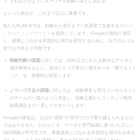
それをどのようにキーワード戦略へ落とし込むか
といった視点が、これまで以上に重要です。
私たちPLAN-Bでは、戦略から実行まで一気通貫で支援する
SEOコ
ンサルティングサービス
を提供しています。Googleの進化に適応
し、成果につながる本質的なSEOを実現するために、以下のような
形でお力添えが可能です。
戦略判断の課題
に対しては、20年以上にわたる膨大なデータと
成功事例をもとに、貴社にとって本当に優先すべき「勝てるトピ
ック」を、客観的に特定します。
ノウハウ不足の課題
に対しては、経験豊富な専任コンサルタント
がチームの一員のように伴走し、戦略立案からコンテンツ制作、
効果測定まで一貫してサポートします。
Googleの進化は、もはや”感覚”や”努力”だけで乗り越えられるもの
ではありません。だからこそ、データと専門知識に基づいた正しい
SEO戦略が不可欠です。事業成長につながる本質的なSEOをお考え