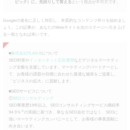
ピック）に、先回りして答える
という視点が不可欠です。
Googleの進化に正しく対応し、本質的なコンテンツ作りを始めまし
ょう。この記事が、あなたのWebサイトを次のステージへ引き上げ
る一助となれば幸いです。
■
株式会社PLAN-B
について
SEO対策や
インターネット広告運用
などデジタルマーケティ
ング全般を支援しています。マーケティングパートナーとし
て、お客様の課題や目標に合わせた最適な施策をご提案し、
「ビジネスの拡大」に貢献します。
■SEOサービスについて
①
SEOコンサルティング
SEO事業歴19年以上、SEOコンサルティングサービス継続率
※
94.9％
の実績に基づき、単なるSEO会社ではなく、SEOに
強いマーケティングカンパニーとして、お客様の事業貢献に
向き合います。