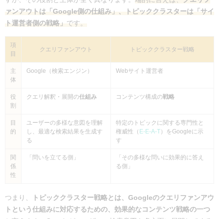
ァンアウトは「Google側の仕組み」、トピッククラスターは「サイ
ト運営者側の戦略」
です。
項
クエリファンアウト
トピッククラスター戦略
目
主
Google（検索エンジン）
Webサイト運営者
体
役
クエリ解釈・展開の
仕組み
コンテンツ構成の
戦略
割
目
ユーザーの多様な意図を理解
特定のトピックに関する専門性と
的
し、最適な検索結果を生成す
権威性（
E-E-A-T
）をGoogleに示
る
す
関
「問いを立てる側」
「その多様な問いに効果的に答え
係
る側」
性
つまり、
トピッククラスター戦略とは、Googleのクエリファンアウ
トという仕組みに対応するための、効果的なコンテンツ戦略の一つ