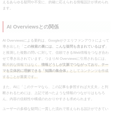
えるあらゆる疑問や不安に、的確に応えられる情報設計が求められ
ます。
AI Overviewsとの関係
AI Overviewsによる要約は、Googleがクエリファンアウトによって
導き出した「
この検索の裏には、こんな疑問も含まれているはず
」
と推測した複数の問いに対して、信頼できるWeb情報をつなぎ合わ
せて導き出されています。つまりAI Overviewsに引用されるには、
断片的な情報ではなく、
情報どうしが文脈でつながっており、テー
マを立体的に理解できる「知識の集合体」
としてコンテンツを作成
することが重要です。
また、AIに「このテーマなら、この記事を参照すれば大丈夫」と判
断されるためには、上記で述べたような情報のつながりはもちろ
ん、内容の信頼性や構成のわかりやすさも求められます。
ユーザーの多様な疑問に一貫した流れで答えられる設計ができてい