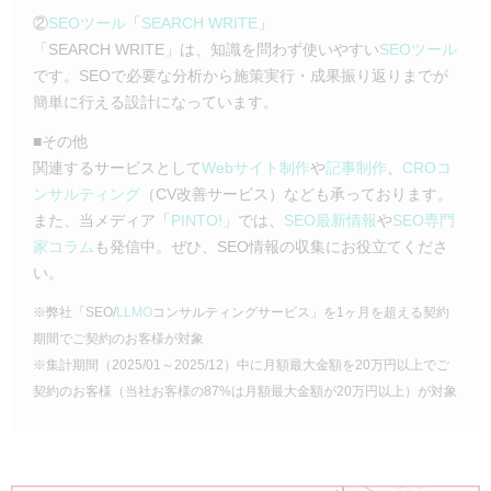
②
SEOツール
「
SEARCH WRITE
」
「SEARCH WRITE」は、知識を問わず使いやすい
SEOツール
です。SEOで必要な分析から施策実行・成果振り返りまでが
簡単に行える設計になっています。
■その他
関連するサービスとして
Webサイト制作
や
記事制作
、
CROコ
ンサルティング
（CV改善サービス）なども承っております。
また、当メディア「
PINTO!
」では、
SEO最新情報
や
SEO専門
家コラム
も発信中。ぜひ、SEO情報の収集にお役立てくださ
い。
※弊社「SEO/
LLMO
コンサルティングサービス」を1ヶ月を超える契約
期間でご契約のお客様が対象
※集計期間（2025/01～2025/12）中に月額最大金額を20万円以上でご
契約のお客様（当社お客様の87%は月額最大金額が20万円以上）が対象