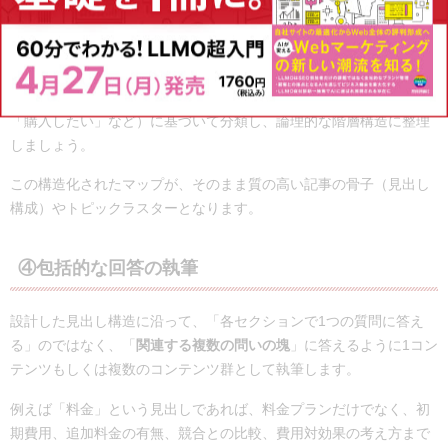
③意図のグルーピングと構造化
調査で集めた大量のクエリは、そのままでは使えません。類似の検
索意図（「情報を知りたい」「比較したい」「方法を知りたい」
「購入したい」など）に基づいて分類し、論理的な階層構造に整理
しましょう。
この構造化されたマップが、そのまま質の高い記事の骨子（見出し
構成）やトピックラスターとなります。
④包括的な回答の執筆
設計した見出し構造に沿って、「各セクションで1つの質問に答え
る」のではなく、「
関連する複数の問いの塊
」に答えるように1コン
テンツもしくは複数のコンテンツ群として執筆します。
例えば「料金」という見出しであれば、料金プランだけでなく、初
期費用、追加料金の有無、競合との比較、費用対効果の考え方まで