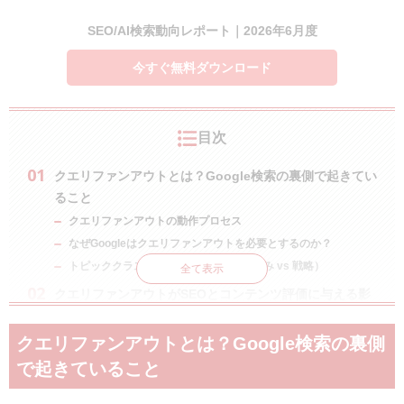
SEO/AI検索動向レポート｜2026年6月度
今すぐ無料ダウンロード
目次
クエリファンアウトとは？Google検索の裏側で起きてい
ること
クエリファンアウトの動作プロセス
なぜGoogleはクエリファンアウトを必要とするのか？
トピッククラスター戦略との違い（仕組み vs 戦略）
全て表示
クエリファンアウトがSEOとコンテンツ評価に与える影
響
「1キーワード1記事」戦略の終焉
クエリファンアウトとは？Google検索の裏側
「網羅性」と「専門性」の重要度がさらに高まる
で起きていること
AI Overviewsとの関係