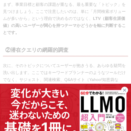
まず、事業目標と顧客の課題が重なる、最も重要な「トピック」を
見つけましょう。ここで注意したいのは、単に「月間検索ボリュー
ムが多いから」という理由で決めるのではなく、
LTV（顧客生涯価
値）の高いユーザーが関心を持つテーマかどうかを軸に判断するこ
とです。
②潜在クエリの網羅的調査
次に、そのトピックについてユーザーが抱きうる、あらゆる疑問を
洗い出します。ここではキーワードプランナーのようなツールだけ
でなく、サジェスト、関連検索、Q&Aサイト（Yahoo!知恵袋な
ど）、さらには実際に営業やカスタマーサポートが受けた質問
（FAQ）まで、あらゆる情報源を活用しましょう。
「どこまで深掘りすればよいのか？」という問いに明確な答えはあ
りませんが、少なくとも競合上位10サイトが扱っているクエリは、
最低限カバーすべき必須項目として捉えるべきです。