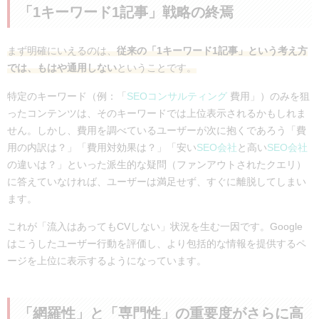
「1キーワード1記事」戦略の終焉
まず明確にいえるのは、
従来の「1キーワード1記事」という考え方
では、もはや通用しない
ということです。
特定のキーワード（例：「
SEOコンサルティング
費用」）のみを狙
ったコンテンツは、そのキーワードでは上位表示されるかもしれま
せん。しかし、費用を調べているユーザーが次に抱くであろう「費
用の内訳は？」「費用対効果は？」「安い
SEO会社
と高い
SEO会社
の違いは？」といった派生的な疑問（ファンアウトされたクエリ）
に答えていなければ、ユーザーは満足せず、すぐに離脱してしまい
ます。
これが「流入はあってもCVしない」状況を生む一因です。Google
はこうしたユーザー行動を評価し、より包括的な情報を提供するペ
ージを上位に表示するようになっています。
「網羅性」と「専門性」の重要度がさらに高