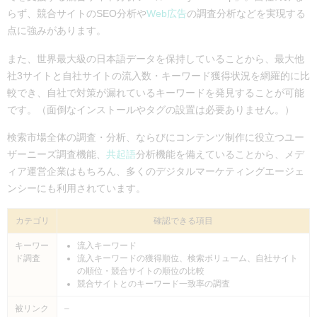
らず、競合サイトのSEO分析や
Web広告
の調査分析などを実現する
点に強みがあります。
また、世界最大級の日本語データを保持していることから、最大他
社3サイトと自社サイトの流入数・キーワード獲得状況を網羅的に比
較でき、自社で対策が漏れているキーワードを発見することが可能
です。（面倒なインストールやタグの設置は必要ありません。）
検索市場全体の調査・分析、ならびにコンテンツ制作に役立つユー
ザーニーズ調査機能、
共起語
分析機能を備えていることから、メデ
ィア運営企業はもちろん、多くのデジタルマーケティングエージェ
ンシーにも利用されています。
カテゴリ
確認できる項目
キーワー
流入キーワード
ド調査
流入キーワードの獲得順位、検索ボリューム、自社サイト
の順位・競合サイトの順位の比較
競合サイトとのキーワード一致率の調査
被リンク
–