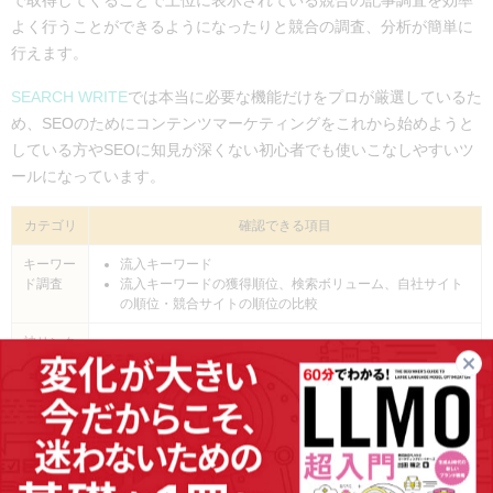
で取得してくることで上位に表示されている競合の記事調査を効率
よく行うことができるようになったりと競合の調査、分析が簡単に
行えます。
SEARCH WRITE
では本当に必要な機能だけをプロが厳選しているた
め、SEOのためにコンテンツマーケティングをこれから始めようと
している方やSEOに知見が深くない初心者でも使いこなしやすいツ
ールになっています。
カテゴリ
確認できる項目
キーワー
流入キーワード
ド調査
流入キーワードの獲得順位、検索ボリューム、自社サイト
の順位・競合サイトの順位の比較
被リンク
–
トラフィ
–
ック