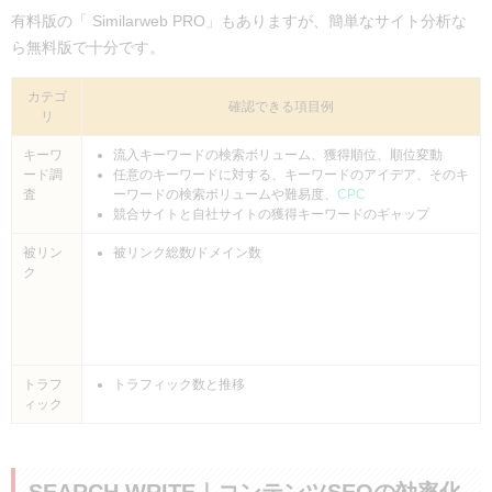
有料版の「
Similarweb PRO
」もありますが、簡単なサイト分析な
ら無料版で十分です。
カテゴ
確認できる項目例
リ
キーワ
流入キーワードの検索ボリューム、獲得順位、順位変動
ード調
任意のキーワードに対する、キーワードのアイデア、そのキ
査
ーワードの検索ボリュームや難易度、
CPC
競合サイトと自社サイトの獲得キーワードのギャップ
被リン
被リンク総数/ドメイン数
ク
トラフ
トラフィック数と推移
ィック
SEARCH WRITE｜コンテンツSEOの効率化