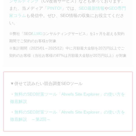
ンサルティング
（CV改善サービス）なども承っております。
また、当メディア「
PINTO!
」では、
SEO最新情報
や
SEO専門
家コラム
も発信中。ぜひ、SEO情報の収集にお役立てくださ
い。
※弊社「SEO/
LLMO
コンサルティングサービス」を1ヶ月を超える契約
期間でご契約のお客様が対象
※集計期間（2025/01～2025/12）中に月額最大金額を20万円以上でご
契約のお客様（当社お客様の87%は月額最大金額が20万円以上）が対象
▼併せて読みたい競合調査SEOツール
・
無料のSEO対策ツール「Ahrefs Site Explorer」の使い方を
徹底解説
・
無料のSEO対策ツール「Ahrefs Site Explorer」の使い方を
徹底解説 ～第2回～