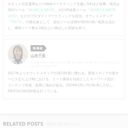
やネット広告運用などのWebマーケティング支援に5年ほど従事。現在は
SEOツール「
SEARCH WRITE
」やCVR改善ツール「
SEARCH WRITE
LEAD
」などのプロダクトマーケティングを担当。オウンドメディア
「
PINTO!
」の責任者として、自社ツール活用やSEOの深い知見を活か
し、獲得リード数を3倍以上に伸ばした実績を持つ。
執筆者
山本千里
ビジネスディベロップメント部 コーポレートマーケティングユニット
コンテンツグループ
2017年よりオウンドメディアのSEO対策
に携わる。新規メディアや新サ
ービス立ち上げ時における、リード獲得を目的としたキーワード設計・
コンテンツ作成・改善に強みがある
。
2024年3月にPLAN-Bに入社し、
PINTO!のSEO対策を行っている。
RELATED POSTS
関連する記事はこちら