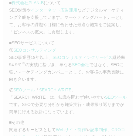
■
株式会社PLAN-B
について
SEO対策や
インターネット広告運用
などデジタルマーケティ
ング全般を支援しています。マーケティングパートナーとし
て、お客様の課題や目標に合わせた最適な施策をご提案し、
「ビジネスの拡大」に貢献します。
■SEOサービスについて
①
SEOコンサルティング
SEO事業歴19年以上、
SEOコンサルティングサービス
継続率
※
94.9％
の実績に基づき、単なる
SEO会社
ではなく、SEOに
強いマーケティングカンパニーとして、お客様の事業貢献に
向き合います。
②
SEOツール
「
SEARCH WRITE
」
「SEARCH WRITE」は、知識を問わず使いやすい
SEOツール
です。SEOで必要な分析から施策実行・成果振り返りまでが
簡単に行える設計になっています。
■その他
関連するサービスとして
Webサイト制作
や
記事制作
、
CROコ