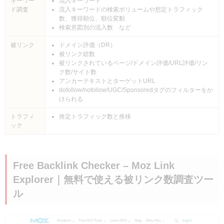
キーワー
流入キーワード
ド調査
流入キーワードの検索ボリュームや想定トラフィック
数、獲得順位、順位変動
検索意図別の流入数 など
被リンク
ドメイン評価（DR）
被リンク総数
被リンクされているページ/ドメイン評価/URL評価/リン
ク数/サイト数
アンカーテキストとターゲットURL
dofollow/nofollow/UGC/Sponsoredタグのフィルターをか
けられる
トラフィ
推定トラフィック数と推移
ック
Free Backlink Checker – Moz Link
Explorer｜無料で使える被リンク数調査ツー
ル