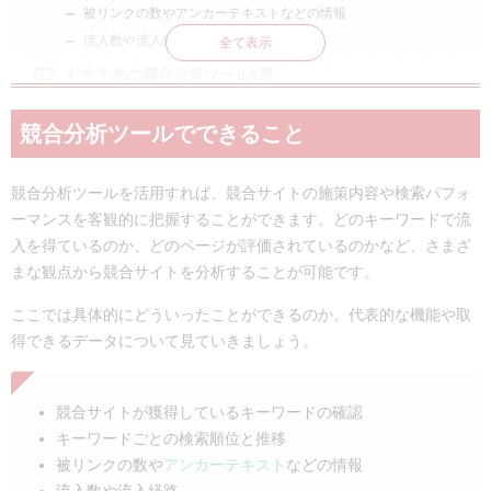
被リンクの数やアンカーテキストなどの情報
流入数や流入経路
全て表示
おすすめの競合分析ツール6選
Ahrefs｜被リンク調査に強みをもつSEOツール
競合分析ツールでできること
Free Backlink Checker – Moz Link Explorer｜無料で使える被リ
ンク数調査ツール
SimilarWeb｜キーワード調査を効率化できるSEOツール
競合分析ツールを活用すれば、競合サイトの施策内容や検索パフォ
SEARCH WRITE｜コンテンツSEOの効率化に強みをもつSEO
ーマンスを客観的に把握することができます。どのキーワードで流
ツール
入を得ているのか、どのページが評価されているのかなど、さまざ
Keywordmap｜競合分析に特化した日本製ツール
まな観点から競合サイトを分析することが可能です。
SEOチェキ！｜無料の簡易的なサイト分析ツール
ここでは具体的にどういったことができるのか、代表的な機能や取
まとめ
得できるデータについて見ていきましょう。
競合サイトが獲得しているキーワードの確認
キーワードごとの検索順位と推移
被リンクの数や
アンカーテキスト
などの情報
流入数や流入経路