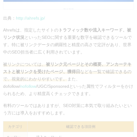
出典：
http://ahrefs.jp/
Ahrefsは、指定したサイトの
トラフィック数や流入キーワード、被
リンク状況
といったSEOに関する重要な数字を確認できるツールで
す。特に被リンクデータの網羅性と精度の高さで定評があり、世界
中のSEO担当者に広く利用されています。
被リンクについては、
被リンク元ページとその概要、アンカーテキ
ストと被リンクを受けたページ、獲得日
などを一覧で確認できるの
で、視覚的にわかりやすいです。
また、
dofollow/
nofollow
/UGC/Sponsoredといった属性でフィルターをかけ
られるため、より精度高くチェックできます。
有料のツールではありますが、SEO対策に本気で取り組みたいとい
う方には導入をおすすめします。
カテゴリ
確認できる項目例