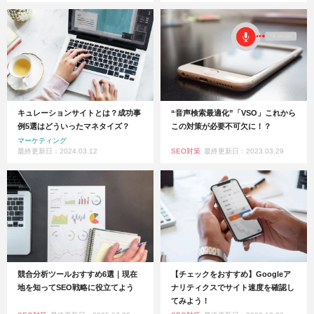
キュレーションサイトとは？成功事
“音声検索最適化”「VSO」これから
例5選はどういったマネタイズ？
この対策が必要不可欠に！？
マーケティング
最終更新日：2024.03.12
SEO対策
最終更新日：2023.03.29
競合分析ツールおすすめ6選｜現在
【チェックをおすすめ】Googleア
地を知ってSEO戦略に役立てよう
ナリティクスでサイト速度を確認し
てみよう！