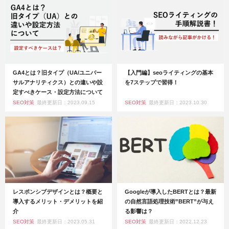
GA4とは？旧タイプ（UA/ユニバー
【入門編】seoライティングの基本
サルアナリティクス）との違いや設
を7ステップで習得！
定すべきケース・設定方法について
SEO対策
最終更新日：2023.09.15
SEO対策
最終更新日：2023.10.30
レスポンシブデザインとは？概要と
Googleが導入したBERTとは？最新
導入するメリット・デメリットを紹
の自然言語処理技術”BERT”が与え
介
る影響は？
SEO対策
最終更新日：2023.05.31
SEO対策
最終更新日：2022.12.23