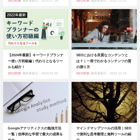
SEO対策
最終更新日：2025.07.29
SEO対策
最終更新日：2022.12.23
【2024年最新】キーワードプランナ
SEOにおける良質なコンテンツと
ー使い方初級編｜代わりとなるツー
は？｜一発でわかるコンテンツの質
ルも紹介！
の測り方
SEO対策
最終更新日：2024.02.02
SEO対策
最終更新日：2022.12.23
Googleアナリティクスの勉強方法
マインドマップツールの活用｜SEO
一覧｜効率的な学習で最大の成果を
で便利な思考整理と無料ツールの紹
出す
介