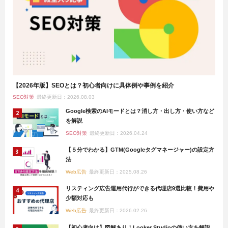
【2026年版】SEOとは？初心者向けに具体例や事例を紹介
SEO対策
最終更新日：2026.08.03
Google検索のAIモードとは？消し方・出し方・使い方など
を解説
SEO対策
最終更新日：2026.04.24
【５分でわかる】GTM(Googleタグマネージャー)の設定方
法
Web広告
最終更新日：2025.08.26
リスティング広告運用代行ができる代理店9選比較！費用や
少額対応も
Web広告
最終更新日：2026.02.26
【初心者向け】図解あり！Looker Studioの使い方を解説