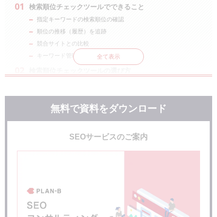
検索順位チェックツールでできること
指定キーワードの検索順位の確認
順位の推移（履歴）を追跡
競合サイトとの比較
キーワード管理機能
全て表示
検索順位チェックツールの選び方
必要な機能が備わっているか
Web型かクラウド型かインストール型か
無料で資料をダウンロード
検索順位チェックツール10選
検索順位チェッカー
ohotuku.jp 順位チェック
SEOサービスのご案内
SEOチェキ
SEOラボ 検索順位チェッカー
SEO TOOLS
GRC
Gyro-n SEO
SEARCH WRITE