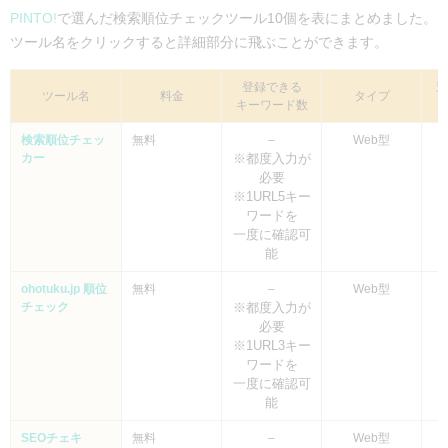
PINTO!
で選んだ検索順位チェックツール10個を表にまとめました。
ツール名をクリックすると詳細部分に飛ぶことができます。
登録できる
過
ツール名
料金
タイプ
キーワード数
検索順位チェッ
無料
–
Web型
カー
※都度入力が
必要
※1URL5キー
ワードを
一度に確認可
能
ohotuku.jp 順位
無料
–
Web型
チェック
※都度入力が
必要
※1URL3キー
ワードを
一度に確認可
能
SEOチェキ
無料
–
Web型