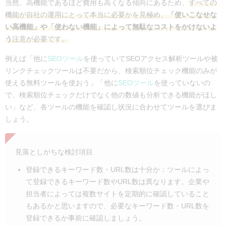
当然、高機能であるほど費用も高くなる傾向にあるため、
すべての
機能が自社の運用にとって本当に必要かを見極め、
「使いこなせな
い高機能」や「使わない機能」によって無駄なコストをかけないよ
う
注意が必要です。
例えば「他に
SEOツール
を使っていてSEOアクセス解析ツールや被
リンクチェックツールは不要だから、検索順位チェック機能のみが
使える無料ツールを使おう」「他に
SEOツール
を使っていないの
で、検索順位チェックだけでなく他の数値も分析できる機能がほし
い」など、各ツールの機能を確認し状況に合わせてツールを選びま
しょう。
見落としがちな検討項目
登録できるキーワード数・URL数は十分か：ツールによっ
て登録できるキーワード数やURL数は異なります。企業や
担当者によっては複数サイトを定期的に確認していること
もあるかと思いますので、必要なキーワード数・URL数を
登録できるか事前に確認しましょう。