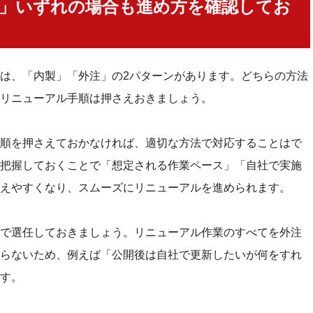
」いずれの場合も進め方を確認してお
だけで満足しない！
て改善する
は、「内製」「外注」の2パターンがあります。どちらの方法
功させるコツ
リニューアル手順は押さえおきましょう。
る
順を押さえておかなければ、適切な方法で対応することはで
足なく含める
把握しておくことで「想定される作業ペース」「自社で実施
」の観点でリニューアルする
えやすくなり、スムーズにリニューアルを進められます。
社へ依頼する
くある疑問に回答！
で選任しておきましょう。リニューアル作業のすべてを外注
安は？
らないため、例えば「公開後は自社で更新したいが何をすれ
す。
くらい？