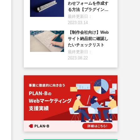
わせフォームを作成す
る方法【プラグイン、
Googleフォーム編】
最終更新日：
2023.03.14
【制作会社向け】Web
サイト納品前に確認し
たいチェックリスト
最終更新日：
2023.08.22