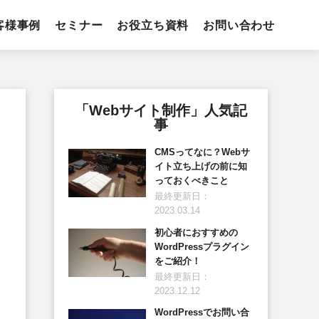
客様事例
セミナー
お役立ち資料
お問い合わせ
「Webサイト制作」人気記
事
CMSってなに？Webサ
イト立ち上げの前に知
っておくべきこと
最終更新日：
2023.03.14
初心者におすすめの
WordPressプラグイン
をご紹介！
最終更新日：
2023.12.12
WordPressでお問い合