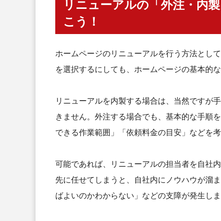
リニューアルの「外注・内製
ホームページをリニューアルした
こう！
リニューアルした旨を告知しよう
リニューアル後は必ず数値を管理し
ホームページのリニューアルを行う方法として
ホームページのリニューアルを成
を選択するにしても、ホームページの基本的な
リニューアルの目的を明確に設定す
SEO観点のリスクを回避する
リニューアルを内製する場合は、当然ですが手
ホームページ内に必要な情報を過不
きません。外注する場合でも、基本的な手順を
デザインは見た目だけでなく「UX
できる作業範囲」「依頼料金の目安」などを考
リニューアルの目的に沿った制作会
ホームページのリニューアルでよ
可能であれば、リニューアルの担当者を自社内
リニューアルを行うタイミングの目
先に任せてしまうと、自社内にノウハウが溜ま
リニューアル費用はどれくらい？
ばよいのかわからない」などの支障が発生しま
リニューアル完了までの期間はどれ