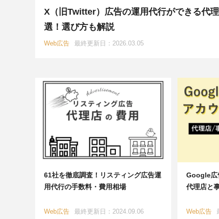
プロダクト開発
エンジニア
X（旧Twitter）広告の運用代行ができる代理
選！選び方も解説
インフルエンサーマーケティング
Web広告
最終更新日：2026.03.05
調査・インタビュー
メディア
61社を徹底調査！リスティング広告運
Googl
用代行の手数料・費用相場
代理店と
Web広告
最終更新日：2024.09.06
Web広告