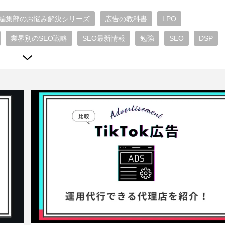
編集部のお悩み解決シリーズ
広告の教科書
LPO
業界別のSEO戦略
SEO最新情報
勉強
SEO
DSP
b広告最新情報
Microsoft広告
TikTok広告
広告運用 ノウハウ
代理店 比較 おすすめ
SEO一問一答
WEBエンジニア
ディスプレイ広告
リスティング広告
Yahoo!広告
告
SNS広告
Instagram広告
LINE広告
Facebook広告
テンツライティング
SEO外部施策
SEO内部対策
RevOps
ンターネット広告
ショッピング広告
TVer広告
ニアリング
SEO動向
キャリア
ブランディング
/UX
チームビルディング
開発小ネタ
フロントエンド
ジャイル
プロダクトマネジメント
情シス
プロダクト運用