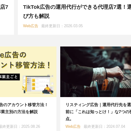
教育系
YouTubeマーケティング
AWS
ツール
Google
店7
TikTok広告の運用代行ができる代理店7選！
び方も解説
広告
SNS漫画家
Youtuber
インスタグラマー
Web広告
最終更新日：2026.03.05
紹介
ツール紹介
CRO
WEBデザイナー
e広告のアカウント移管方法！
リスティング広告｜運用代行先を選
事業主別の方法を解説
前に「これは知っとけ！」な7つの
点。
最終更新日：2025.08.26
Web広告
最終更新日：2024.07.04