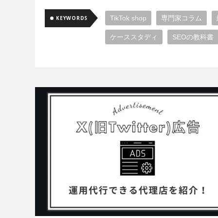
TikTok shop
専門家コラム
KEYWORDS
ケーススタディ
SEOの教科書
クリエイティブ
企画
We
Meta広告
広告代理店
広告
WEBディレクター
動画広告
X（旧Twitter）広告
Google広
Google検索アルゴリズム
コン
GA4
デザイン
imp
イ
プログラミング
データエンジ
YouTube広告
機械学習
UI
データ
アーキテクチャ
ア