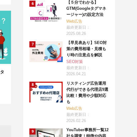
【５分でわかる】
GTM(Googleタグマネ
ージャー)の設定方法
Web広告
最終更新日：
2025.08.26
【早見表あり】SEO対
策の費用相場・見積も
り時の注意点を解説
SEO対策
最終更新日：
タ
2026.04.21
リスティング広告運用
代行ができる代理店9選
比較！費用や少額対応
も
Web広告
最終更新日：
2026.02.26
YouTuber事務所一覧12
社を調査！特徴や内容