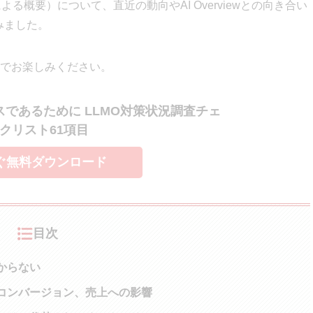
Iによる概要）について、直近の動向やAI Overviewとの向き合い
みました。
でお楽しみください。
スであるために LLMO対策状況調査チェ
クリスト61項目
ぐ無料ダウンロード
目次
分からない
流入やコンバージョン、売上への影響