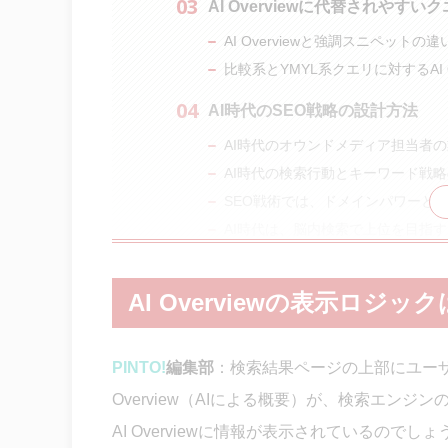
AI Overviewに代替されや
AI Overviewと強調スニペットの違
比較系とYMYL系クエリに対するAI Ov
AI時代のSEO戦略の設計方法
AI時代のオウンドメディア担当者
AI時代の検索行動とキーワード戦
SEO戦術では、ドメインパワーと
AI時代は、脳内検索で上位を目指す
カテゴリーエントリーポイントの設
AI Overviewの表示ロジ
PINTO!
編集部
：
検索結果ページの上部にユー
Overview（
AIによる概要）
が、検索エンジン
AI Overviewに情報が表示されているのでしょ