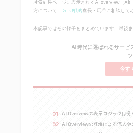
検索結果ページに表示されるAI overview（A
方について、
SEO戦略
室長・馬谷に相談して
本記事ではその様子をまとめています。最後ま
AI時代に選ばれるサービ
ッ
今す
AI Overviewの表示ロジックは
AI Overviewの登場による