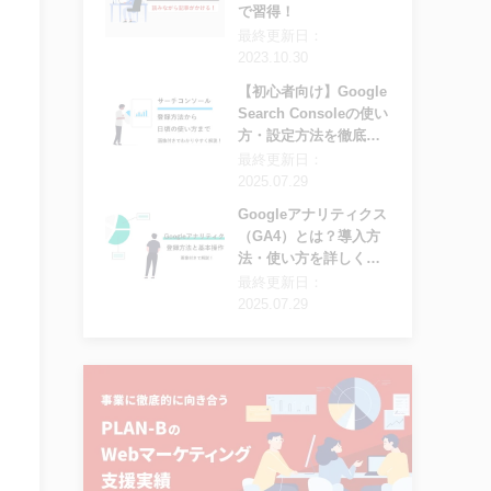
で習得！
最終更新日：
2023.10.30
【初心者向け】Google
Search Consoleの使い
方・設定方法を徹底解
説
最終更新日：
2025.07.29
Googleアナリティクス
（GA4）とは？導入方
法・使い方を詳しく解
説
最終更新日：
2025.07.29