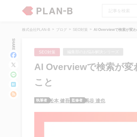
株式会社PLAN-B
ブログ
SEO対策
AI Overviewで検索
SHARE
編集部のお悩み解決シリーズ
SEO対策
AI Overviewで検
こと
執筆者
松本 健吾
監修者
馬谷 達也