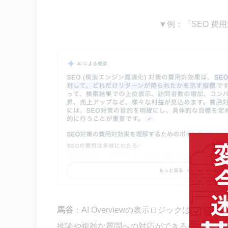
▼例：
「SEO 費用
馬谷
：
AI Overviewの表示ロジックは
明確には
推論や複雑な質問への対応ができる
AIモード
が