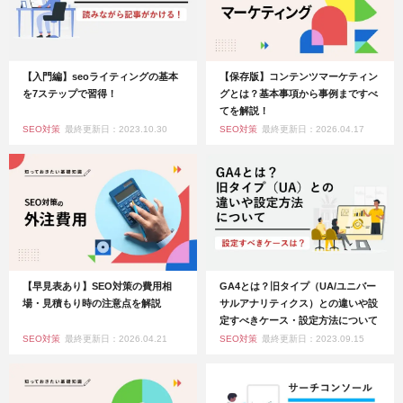
【入門編】seoライティングの基本
【保存版】コンテンツマーケティン
を7ステップで習得！
グとは？基本事項から事例まですべ
てを解説！
SEO対策
最終更新日：2023.10.30
SEO対策
最終更新日：2026.04.17
【早見表あり】SEO対策の費用相
GA4とは？旧タイプ（UA/ユニバー
場・見積もり時の注意点を解説
サルアナリティクス）との違いや設
定すべきケース・設定方法について
SEO対策
最終更新日：2026.04.21
SEO対策
最終更新日：2023.09.15