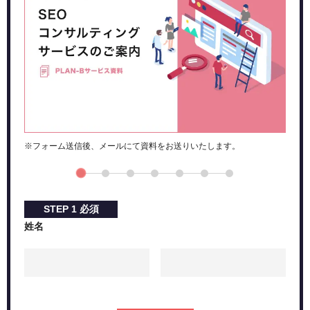
6.検索での見え方
7.日付
検索アナリティクスの見方
検索アナリティクス使用例
まとめ
※フォーム送信後、メールにて資料をお送りいたします。
STEP
1
必須
姓名