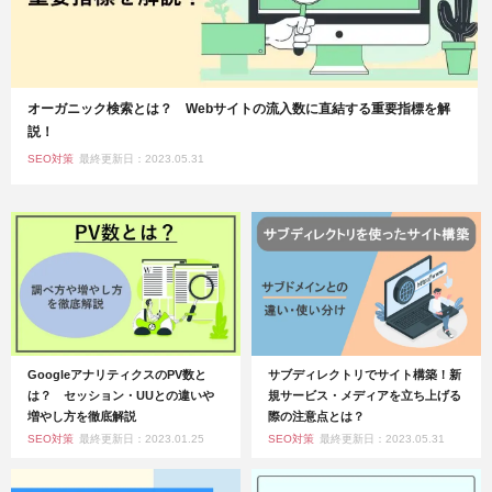
オーガニック検索とは？ Webサイトの流入数に直結する重要指標を解
説！
SEO対策
最終更新日：2023.05.31
GoogleアナリティクスのPV数と
サブディレクトリでサイト構築！新
は？ セッション・UUとの違いや
規サービス・メディアを立ち上げる
増やし方を徹底解説
際の注意点とは？
SEO対策
最終更新日：2023.01.25
SEO対策
最終更新日：2023.05.31