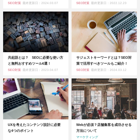
SEO対策
最終更新日：2024.03.07
SEO対策
最終更新日：2022.12.23
共起語とは？ SEOに必要な使い方
サジェストキーワードとは？SEO対
と無料おすすめツール6選！
策で活用すべきツールもご紹介！
SEO対策
最終更新日：2023.04.07
SEO対策
最終更新日：2024.03.12
UXを考えたコンテンツ設計に必要
Webが必須？店舗集客を成功させる
な4つのポイント
方法について
マーケティング