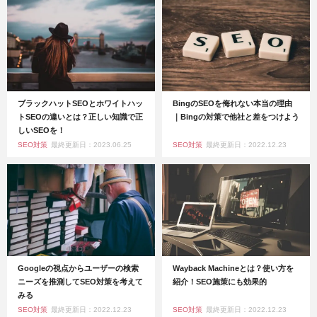
ブラックハットSEOとホワイトハッ
BingのSEOを侮れない本当の理由
トSEOの違いとは？正しい知識で正
｜Bingの対策で他社と差をつけよう
しいSEOを！
SEO対策
最終更新日：2023.06.25
SEO対策
最終更新日：2022.12.23
Googleの視点からユーザーの検索
Wayback Machineとは？使い方を
ニーズを推測してSEO対策を考えて
紹介！SEO施策にも効果的
みる
SEO対策
最終更新日：2022.12.23
SEO対策
最終更新日：2022.12.23