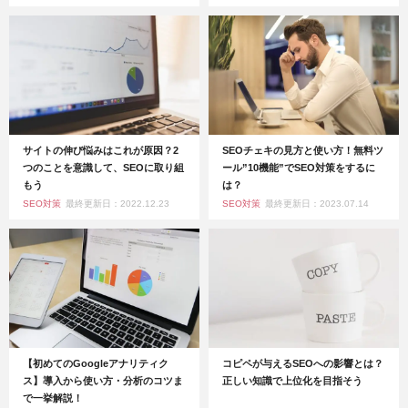
サイトの伸び悩みはこれが原因？2
SEOチェキの見方と使い方！無料ツ
つのことを意識して、SEOに取り組
ール”10機能”でSEO対策をするに
もう
は？
SEO対策
最終更新日：2022.12.23
SEO対策
最終更新日：2023.07.14
【初めてのGoogleアナリティク
コピペが与えるSEOへの影響とは？
ス】導入から使い方・分析のコツま
正しい知識で上位化を目指そう
で一挙解説！