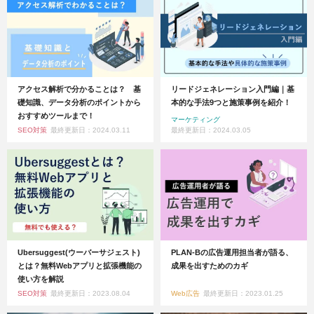
アクセス解析で分かることは？ 基
リードジェネレーション入門編｜基
礎知識、データ分析のポイントから
本的な手法9つと施策事例を紹介！
おすすめツールまで！
マーケティング
SEO対策
最終更新日：2024.03.11
最終更新日：2024.03.05
Ubersuggest(ウーバーサジェスト)
PLAN-Bの広告運用担当者が語る、
とは？無料Webアプリと拡張機能の
成果を出すためのカギ
使い方を解説
SEO対策
最終更新日：2023.08.04
Web広告
最終更新日：2023.01.25