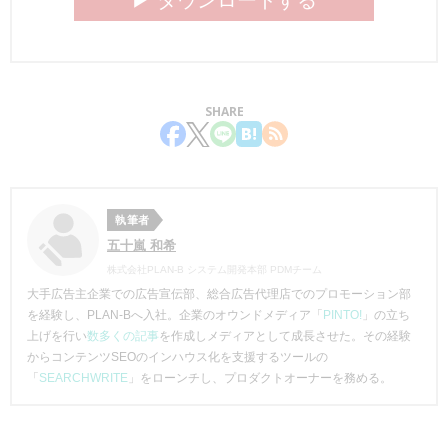
▶︎ ダウンロードする
SHARE
執筆者
五十嵐 和希
株式会社PLAN-B システム開発本部 PDMチーム
大手広告主企業での広告宣伝部、総合広告代理店でのプロモーション部
を経験し、PLAN-Bへ入社。企業のオウンドメディア「
PINTO!
」の立ち
上げを行い
数多くの記事
を作成しメディアとして成長させた。その経験
からコンテンツSEOのインハウス化を支援するツールの
「
SEARCHWRITE
」をローンチし、プロダクトオーナーを務める。