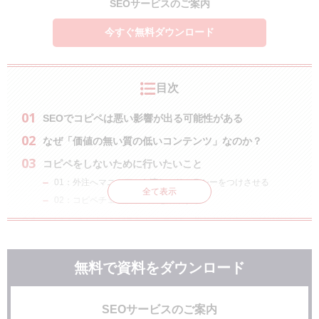
SEOサービスのご案内
今すぐ無料ダウンロード
目次
SEOでコピペは悪い影響が出る可能性がある
なぜ「価値の無い質の低いコンテンツ」なのか？
コピペをしないために行いたいこと
01：外注へマニュアルを渡し、リテラシーをつけさせる
全て表示
02：コピペチェックツールを活用する
コピペでも上がる場合もあるが、著作権侵害の可能性が
あるのでその手法は利用しない
コピペしなければいけないときは引用を活用する
無料で資料をダウンロード
まとめ：コピペを使用してコンテンツを作成する際は細
心の注意を払おう！
SEOサービスのご案内