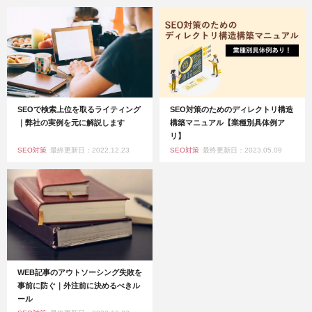
SEOで検索上位を取るライティング
SEO対策のためのディレクトリ構造
｜弊社の実例を元に解説します
構築マニュアル【業種別具体例ア
リ】
SEO対策
最終更新日：2022.12.23
SEO対策
最終更新日：2023.05.09
WEB記事のアウトソーシング失敗を
事前に防ぐ｜外注前に決めるべきル
ール