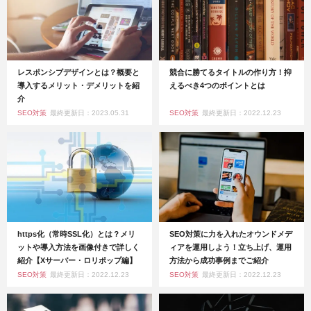
レスポンシブデザインとは？概要と
競合に勝てるタイトルの作り方！抑
導入するメリット・デメリットを紹
えるべき4つのポイントとは
介
SEO対策
最終更新日：2023.05.31
SEO対策
最終更新日：2022.12.23
https化（常時SSL化）とは？メリ
SEO対策に力を入れたオウンドメデ
ットや導入方法を画像付きで詳しく
ィアを運用しよう！立ち上げ、運用
紹介【Xサーバー・ロリポップ編】
方法から成功事例までご紹介
SEO対策
最終更新日：2022.12.23
SEO対策
最終更新日：2022.12.23