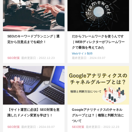
SEOのキーワードプランニング｜選
だからフレームワークを使うんです
定から注意点までを紹介！
｜WEBディレクターがフレームワー
クで最強を考えてみた
Webサイト制作
SEO対策
最終更新日：2022.12.23
最終更新日：2024.03.07
【サイト運営に必須】SEO対策を意
Googleアナリティクスのチャネル
識したドメイン変更を学ぼう！
グループとは？｜種類と判断方法に
ついて
SEO対策
最終更新日：2024.03.07
SEO対策
最終更新日：2022.12.23