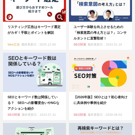
リスティング広告はキーワード選定
ユーザー体験を向上させるための
がカギ！手順とポイントを解説
「検索意図の考え方とは？」コンサ
ルタントに直撃取材！
Web広告
最終更新日：2025.12.09
SEO対策
最終更新日：2024.01.16
SEOとキーワード数は関係してい
【2026年版】SEOとは？初心者向け
る？ SEOへの影響度合いやNGな
に具体例や事例を紹介
アクションを紹介
SEO対策
最終更新日：2023.07.31
SEO対策
最終更新日：2026.08.03