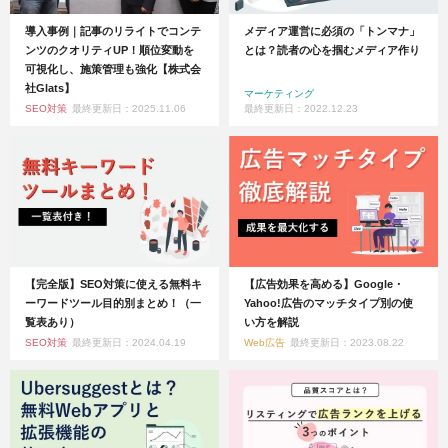
導入事例｜記事のリライトでコンテ
メディア運営に必須の「トンマナ」
ンツのクオリティUP！順位変動を
とは？読者の心を掴むメディア作り
可視化し、施策管理も強化【株式会
社Glats】
マーケティング
SEO対策
最終更新日：2025.11.06
最終更新日：2022.12.23
【完全版】SEO対策に使える無料キ
【広告効果を高める】Google・
ーワードツール目的別まとめ！（一
Yahoo!広告のマッチタイプ別の使
覧表あり）
い方を解説
SEO対策
最終更新日：2024.04.19
Web広告
最終更新日：2023.08.22