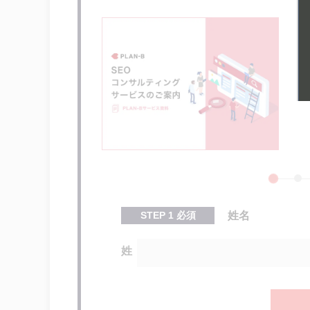
STEP
1
必須
姓名
姓