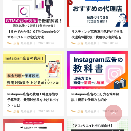
【５分でわかる】GTM(Googleタグ
リスティング広告運用代行ができる
マネージャー)の設定方法
代理店9選比較！費用や少額対応も
Web広告
最終更新日：2025.08.26
Web広告
最終更新日：2026.02.26
Instagram広告の費用！料金形態や
Instagram広告の出し方を簡単解
予算設定、費用対効果を上げるポイ
説！費用や仕組みも紹介
ントとは
Web広告
最終更新日：2025.08.26
Web広告
最終更新日：2025.08.26