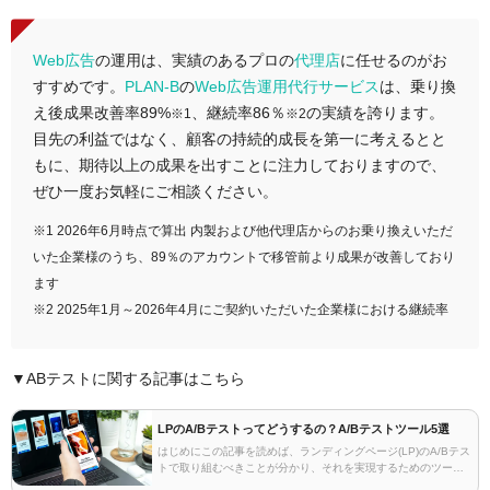
Web広告
の運用は、実績のあるプロの
代理店
に任せるのがお
すすめです。
PLAN-B
の
Web広告運用代行サービス
は、乗り換
え後成果改善率89%
、継続率86％
の実績を誇ります。
※1
※2
目先の利益ではなく、顧客の持続的成長を第一に考えるとと
もに、期待以上の成果を出すことに注力しておりますので、
ぜひ一度お気軽にご相談ください。
※1 2026年6月時点で算出 内製および他代理店からのお乗り換えいただ
いた企業様のうち、89％のアカウントで移管前より成果が改善しており
ます
※2 2025年1月～2026年4月にご契約いただいた企業様における継続率
▼ABテストに関する記事はこちら
LPのA/Bテストってどうするの？A/Bテストツール5選
はじめにこの記事を読めば、ランディングページ(LP)のA/Bテス
トで取り組むべきことが分かり、それを実現するためのツール
を選ぶことができるようになります。そもそもA/Bテストって