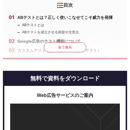
目次
ABテストとは？正しく使いこなせてこそ威力を発揮
ABテストとは
ABテストを成立させる前提や注意点
Google広告のテスト機能について
全て表示
カスタムテストとは（旧称: 下書きとテスト）
2022年にリニューアル「下書きとテスト」からの変更点
カスタムテスト機能を使うメリット
カスタムテストの設定方法
無料で資料をダウンロード
テストが始まったら
カスタムテストを効果的に活用しよう！場面別紹介
Web広告サービスのご案内
入札戦略の変更を検討するとき
キーワードのマッチタイプ変更を検討するとき
エリアや配信時間などのターゲティング変更を検討するとき
まとめ:Google広告のABテストで成果を上げよう