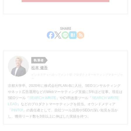
SHARE
執筆者
松本 健吾
ビジネスディベロップメント部 プロダクトマーケティングマネージャ
ー
京都大学卒。2020年に株式会社PLAN-Bに入社。SEOコンサルティング
やネット広告運用などのWebマーケティング支援に5年ほど従事。現在は
SEOツール「
SEARCH WRITE
」やCVR改善ツール「
SEARCH WRITE
LEAD
」などのプロダクトマーケティングを担当。オウンドメディア
「
PINTO!
」の責任者として、自社ツール活用やSEOの深い知見を活か
し、獲得リード数を3倍以上に伸ばした実績を持つ。