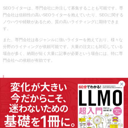
SEOライターは、専門会社に外注して募集することも可能です。専
門会社は信頼性の高いSEOライターを抱えていたり、SEOに関する
ノウハウや経験があるため、質の高いライティングに期待できま
す。
また、専門会社は各ジャンルに強いライターを抱えており、様々な
分野のライティングが依頼可能です。大量の注文にも対応している
場合が多く、納期が短く大量に記事が必要という場合には、特に専
門会社への依頼が有効です。
自社サイトで募集する
自社サイトでSEOライターを募集することも可能です。自社で募集
する場合は、募集を見つけてもらう必要がありますが、その分依頼
したいコンテンツに適したライターを見つけられる可能性が高くな
ります。ただし、ライターのレベルがわかりずらいデメリットがあ
るため、必ずテストライティングなどを行った上で、依頼を決定す