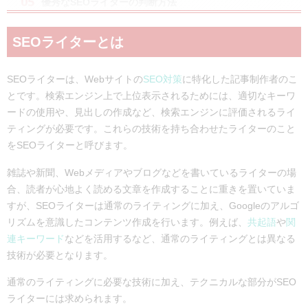
優秀なSEOライターの判断方法
過去の経歴・実績を確認する
テストライティングで判断する
SEOライターとは
SEOライターの探し方
クラウドソーシングで探す
SEOライターは、Webサイトの
SEO対策
に特化した記事制作者のこ
ライターのやっているブログを見つける
とです。検索エンジン上で上位表示されるためには、適切なキーワ
専門会社に外注する
ードの使用や、見出しの作成など、検索エンジンに評価されるライ
ティングが必要です。これらの技術を持ち合わせたライターのこと
自社サイトで募集する
をSEOライターと呼びます。
これNGです！失敗する専門会社への外注の仕方
記事制作の目的を共有していない
雑誌や新聞、Webメディアやブログなどを書いているライターの場
ペルソナが明確になっていない
合、読者が心地よく読める文章を作成することに重きを置いていま
記事のイメージを事前に伝えない
すが、SEOライターは通常のライティングに加え、Googleのアルゴ
リズムを意識したコンテンツ作成を行います。例えば、
共起語
や
関
まとめ
連キーワード
などを活用するなど、通常のライティングとは異なる
技術が必要となります。
通常のライティングに必要な技術に加え、テクニカルな部分がSEO
ライターには求められます。