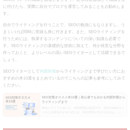
に付けたら、実際に自分でブログを運営してみることをお勧めしま
す。
自分でライティングを行うことで、SEOの勉強にもなりますし、う
まくいけば同時に実績も身に付きます。また、SEOライティングを
行うためには、執筆するコンテンツについての深い知識も必要で
す。SEOライティングの基礎的な技術に加えて、何か得意な分野を
作っておくと、よりレベルの高いSEOライターとして活躍できるで
しょう。
SEOライターとして
内部対策
からライティングまで学びたい方にお
すすめの本10選をまとめているのでこちらの記事も参考にしてみて
ください。
SEO対策オススメ本10選｜初心者でも分かる内部対策から
ライティングまで
Webメディアにおいて、SEO対策は必須です。自社のWebサイ
トを上位表示させるためには、SEO対策が欠かせません。しか
し、SEO対策は複雑で難しいものです。以下のような疑問を持
つWeb担当者に向けて、この記事ではSEO…