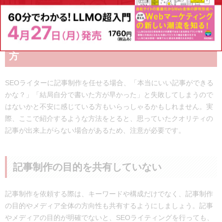
るといいでしょう。
これNGです！失敗する専門会社への外注の仕
方
SEOライターに記事制作を任せる場合、「本当にいい記事ができる
かな？」「結局自分で書いた方が早かった」と失敗してしまうので
はないかと不安に感じている方もいらっしゃるかもしれません。実
際、ここで紹介するような方法をとると、思っていたクオリティの
記事が出来上がらない場合があるため、注意が必要です。
記事制作の目的を共有していない
記事制作を依頼する際は、キーワードや構成だけでなく、記事制作
の目的やメディア全体の方向性も共有するようにしましょう。記事
やメディアの目的が明確でないと、SEOライティングを行っても、