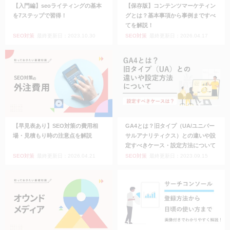
【入門編】seoライティングの基本
【保存版】コンテンツマーケティン
を7ステップで習得！
グとは？基本事項から事例まですべ
てを解説！
SEO対策
最終更新日：2023.10.30
SEO対策
最終更新日：2026.04.17
【早見表あり】SEO対策の費用相
GA4とは？旧タイプ（UA/ユニバー
場・見積もり時の注意点を解説
サルアナリティクス）との違いや設
定すべきケース・設定方法について
SEO対策
最終更新日：2026.04.21
SEO対策
最終更新日：2023.09.15